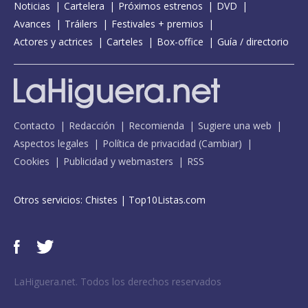
Noticias
Cartelera
Próximos estrenos
DVD
Avances
Tráilers
Festivales + premios
Actores y actrices
Carteles
Box-office
Guía / directorio
Contacto
Redacción
Recomienda
Sugiere una web
Aspectos legales
Política de privacidad
(
Cambiar
)
Cookies
Publicidad y webmasters
RSS
Otros servicios:
Chistes
|
Top10Listas.com
LaHiguera.net. Todos los derechos reservados