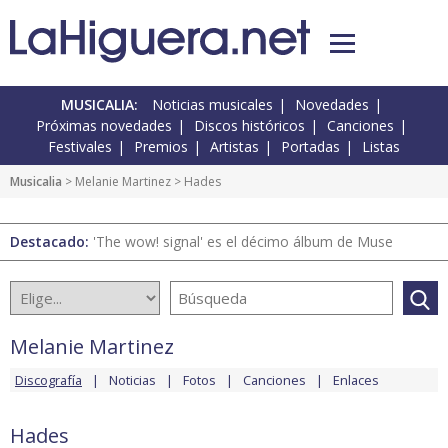
MUSICALIA:
Noticias musicales
Novedades
Próximas novedades
Discos históricos
Canciones
Festivales
Premios
Artistas
Portadas
Listas
Musicalia
>
Melanie Martinez
> Hades
Destacado:
'The wow! signal' es el décimo álbum de Muse
Melanie Martinez
Discografía
Noticias
Fotos
Canciones
Enlaces
Hades