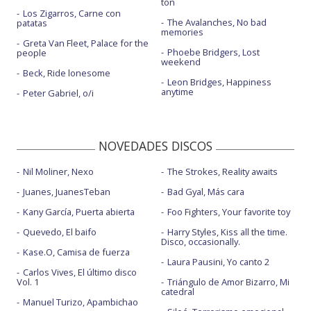
ton
Los Zigarros, Carne con
The Avalanches, No bad
patatas
memories
Greta Van Fleet, Palace for the
Phoebe Bridgers, Lost
people
weekend
Beck, Ride lonesome
Leon Bridges, Happiness
anytime
Peter Gabriel, o/i
NOVEDADES DISCOS
Nil Moliner, Nexo
The Strokes, Reality awaits
Juanes, JuanesTeban
Bad Gyal, Más cara
Kany García, Puerta abierta
Foo Fighters, Your favorite toy
Quevedo, El baifo
Harry Styles, Kiss all the time.
Disco, occasionally.
Kase.O, Camisa de fuerza
Laura Pausini, Yo canto 2
Carlos Vives, El último disco
Vol. 1
Triángulo de Amor Bizarro, Mi
catedral
Manuel Turizo, Apambichao