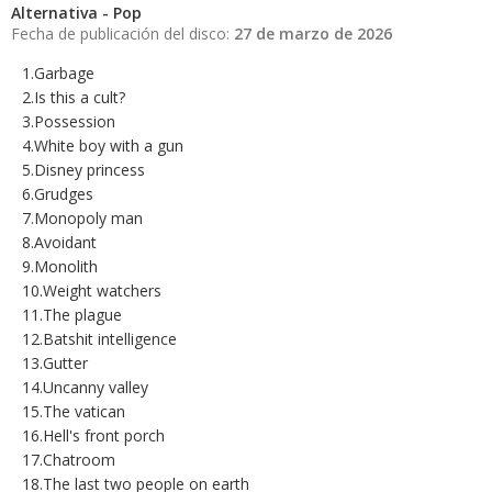
Alternativa - Pop
Fecha de publicación del disco:
27 de marzo de 2026
1.Garbage
2.Is this a cult?
3.Possession
4.White boy with a gun
5.Disney princess
6.Grudges
7.Monopoly man
8.Avoidant
9.Monolith
10.Weight watchers
11.The plague
12.Batshit intelligence
13.Gutter
14.Uncanny valley
15.The vatican
16.Hell's front porch
17.Chatroom
18.The last two people on earth