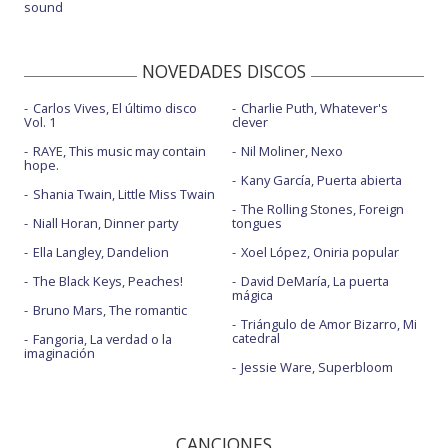
sound
NOVEDADES DISCOS
Carlos Vives, El último disco
Charlie Puth, Whatever's
Vol. 1
clever
RAYE, This music may contain
Nil Moliner, Nexo
hope.
Kany García, Puerta abierta
Shania Twain, Little Miss Twain
The Rolling Stones, Foreign
Niall Horan, Dinner party
tongues
Ella Langley, Dandelion
Xoel López, Oniria popular
The Black Keys, Peaches!
David DeMaría, La puerta
mágica
Bruno Mars, The romantic
Triángulo de Amor Bizarro, Mi
catedral
Fangoria, La verdad o la
imaginación
Jessie Ware, Superbloom
CANCIONES