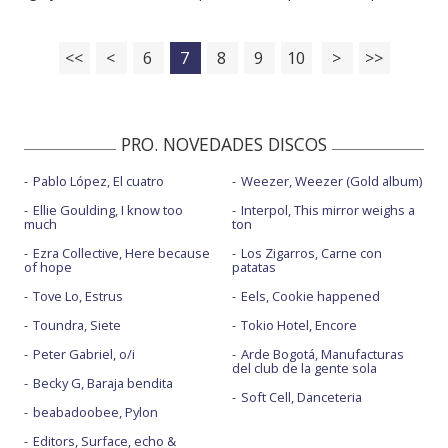
<<
<
6
7
8
9
10
>
>>
PRO. NOVEDADES DISCOS
Pablo López, El cuatro
Weezer, Weezer (Gold album)
Ellie Goulding, I know too
Interpol, This mirror weighs a
much
ton
Ezra Collective, Here because
Los Zigarros, Carne con
of hope
patatas
Tove Lo, Estrus
Eels, Cookie happened
Toundra, Siete
Tokio Hotel, Encore
Peter Gabriel, o/i
Arde Bogotá, Manufacturas
del club de la gente sola
Becky G, Baraja bendita
Soft Cell, Danceteria
beabadoobee, Pylon
Editors, Surface, echo &