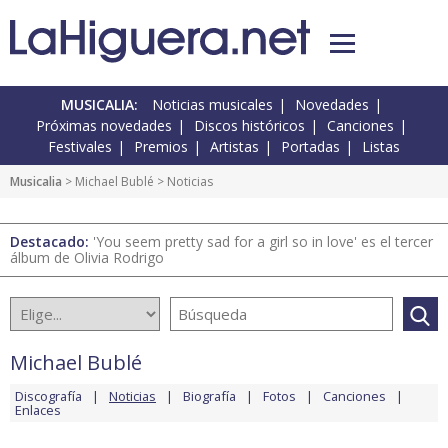
MUSICALIA:
Noticias musicales
Novedades
Próximas novedades
Discos históricos
Canciones
Festivales
Premios
Artistas
Portadas
Listas
Musicalia
>
Michael Bublé
> Noticias
Destacado:
'You seem pretty sad for a girl so in love' es el tercer
álbum de Olivia Rodrigo
Michael Bublé
Discografía
Noticias
Biografía
Fotos
Canciones
Enlaces