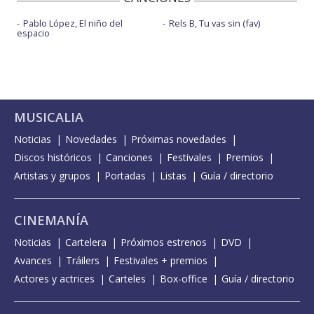
Pablo López, El niño del
Rels B, Tu vas sin (fav)
espacio
MUSICALIA
Noticias
Novedades
Próximas novedades
Discos históricos
Canciones
Festivales
Premios
Artistas y grupos
Portadas
Listas
Guía / directorio
CINEMANÍA
Noticias
Cartelera
Próximos estrenos
DVD
Avances
Tráilers
Festivales + premios
Actores y actrices
Carteles
Box-office
Guía / directorio