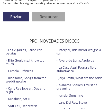
*Indica un campo requerido (obligatorio)
Se permiten las siguientes etiquetas en el mensaje <b> <i> <u>
PRO. NOVEDADES DISCOS
Los Zigarros, Carne con
Interpol, This mirror weighs a
patatas
ton
Ellie Goulding, I know too
Álvaro de Luna, Azulejos
much
La Casa Azul, Fauna y flora
Camela, Titánicos
subacuática
Blossoms, Songs from the
Jorja Smith, What are the odds
wedding cake
Alabama Shakes, I must be
Carly Rae Jepsen, Day and
dreaming
night
Jungle, Sunshine
Kasabian, Act III
Lana Del Rey, Stove
Soft Cell, Danceteria