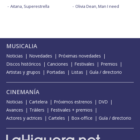
Aitana, Superestrella
Olivia Dean, Man I need
MUSICALIA
Noticias
Novedades
Próximas novedades
Discos históricos
Canciones
Festivales
Premios
Artistas y grupos
Portadas
Listas
Guía / directorio
CINEMANÍA
Noticias
Cartelera
Próximos estrenos
DVD
Avances
Tráilers
Festivales + premios
Actores y actrices
Carteles
Box-office
Guía / directorio