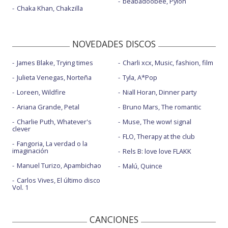
beabadoobee, Pylon
Chaka Khan, Chakzilla
NOVEDADES DISCOS
James Blake, Trying times
Charli xcx, Music, fashion, film
Julieta Venegas, Norteña
Tyla, A*Pop
Loreen, Wildfire
Niall Horan, Dinner party
Ariana Grande, Petal
Bruno Mars, The romantic
Charlie Puth, Whatever's
Muse, The wow! signal
clever
FLO, Therapy at the club
Fangoria, La verdad o la
imaginación
Rels B: love love FLAKK
Manuel Turizo, Apambichao
Malú, Quince
Carlos Vives, El último disco
Vol. 1
CANCIONES