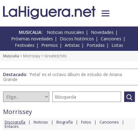
MUSICALIA:
Noticias musicales
Novedades
Próximas novedades
Discos históricos
Canciones
Festivales
Premios
Artistas
Portadas
Listas
Musicalia
>
Morrissey
> Greatest hits
Destacado:
'Petal' es el octavo álbum de estudio de Ariana
Grande
Morrissey
Discografía
Noticias
Biografía
Fotos
Canciones
Enlaces