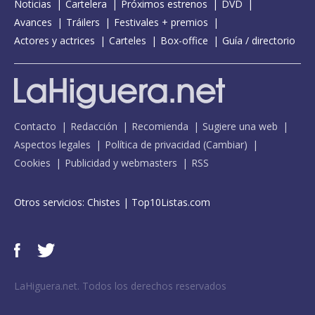
Noticias
Cartelera
Próximos estrenos
DVD
Avances
Tráilers
Festivales + premios
Actores y actrices
Carteles
Box-office
Guía / directorio
Contacto
Redacción
Recomienda
Sugiere una web
Aspectos legales
Política de privacidad
(
Cambiar
)
Cookies
Publicidad y webmasters
RSS
Otros servicios:
Chistes
|
Top10Listas.com
LaHiguera.net. Todos los derechos reservados