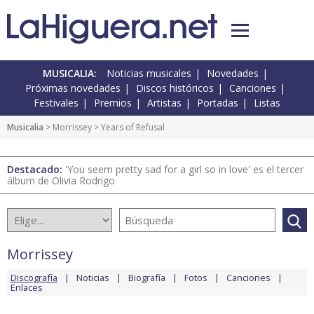
MUSICALIA:
Noticias musicales
Novedades
Próximas novedades
Discos históricos
Canciones
Festivales
Premios
Artistas
Portadas
Listas
Musicalia
>
Morrissey
> Years of Refusal
Destacado:
'You seem pretty sad for a girl so in love' es el tercer
álbum de Olivia Rodrigo
Morrissey
Discografía
Noticias
Biografía
Fotos
Canciones
Enlaces