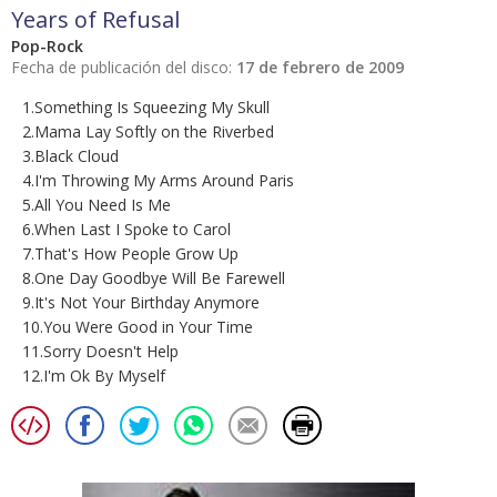
Years of Refusal
Pop-Rock
Fecha de publicación del disco:
17 de febrero de 2009
1.Something Is Squeezing My Skull
2.Mama Lay Softly on the Riverbed
3.Black Cloud
4.I'm Throwing My Arms Around Paris
5.All You Need Is Me
6.When Last I Spoke to Carol
7.That's How People Grow Up
8.One Day Goodbye Will Be Farewell
9.It's Not Your Birthday Anymore
10.You Were Good in Your Time
11.Sorry Doesn't Help
12.I'm Ok By Myself