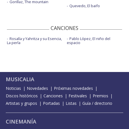
Gorillaz, The mountain
Quevedo, El baifo
CANCIONES
Rosalía y Yahritza y su Esencia,
Pablo López, El niño del
La perla
espacio
MUSICALIA
Noticias
Novedades
Próximas novedades
Discos históricos
Canciones
Festivales
Premios
Artistas y grupos
Portadas
Listas
Guía / directorio
CINEMANÍA