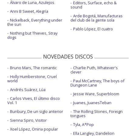
Álvaro de Luna, Azulejos
Editors, Surface, echo &
sound
Anni B Sweet, Alegría
Arde Bogotá, Manufacturas
Nickelback, Everything under
del club de la gente sola
the sun
Pablo López, El cuatro
Nothing but Thieves, Stray
dogs
NOVEDADES DISCOS
Bruno Mars, The romantic
Charlie Puth, Whatever's
clever
Holly Humberstone, Cruel
world
Paul McCartney, The boys of
Dungeon Lane
Andrés Suárez, Lúa
Jessie Ware, Superbloom
Carlos Vives, El último disco
Vol. 1
Juanes, JuanesTeban
Bunbury, De un siglo anterior
The Rolling Stones, Foreign
tongues
Sienna Spiro, Visitor
Tyla, A*Pop
Xoel López, Oniria popular
Ella Langley, Dandelion