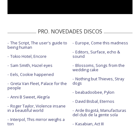
PRO. NOVEDADES DISCOS
The Script, The user's guide to
Europe, Come this madness
being human
Editors, Surface, echo &
Tokio Hotel, Encore
sound
Sam Smith, Hazel eyes
Blossoms, Songs from the
wedding cake
Eels, Cookie happened
Nothing but Thieves, Stray
dogs
Greta Van Fleet, Palace for the
people
beabadoobee, Pylon
Anni B Sweet, Alegría
David Bisbal, Eternos
Roger Taylor, Violence insane
in a beautiful world
Arde Bogotá, Manufacturas
del club de la gente sola
Interpol, This mirror weighs a
ton
Kasabian, Act III