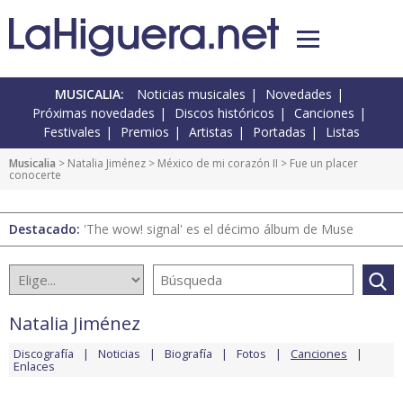
MUSICALIA:
Noticias musicales
Novedades
Próximas novedades
Discos históricos
Canciones
Festivales
Premios
Artistas
Portadas
Listas
Musicalia
>
Natalia Jiménez
>
México de mi corazón II
> Fue un placer
conocerte
Destacado:
'The wow! signal' es el décimo álbum de Muse
Natalia Jiménez
Discografía
Noticias
Biografía
Fotos
Canciones
Enlaces