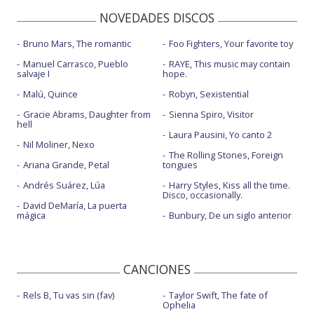
NOVEDADES DISCOS
Bruno Mars, The romantic
Foo Fighters, Your favorite toy
Manuel Carrasco, Pueblo
RAYE, This music may contain
salvaje I
hope.
Malú, Quince
Robyn, Sexistential
Gracie Abrams, Daughter from
Sienna Spiro, Visitor
hell
Laura Pausini, Yo canto 2
Nil Moliner, Nexo
The Rolling Stones, Foreign
Ariana Grande, Petal
tongues
Andrés Suárez, Lúa
Harry Styles, Kiss all the time.
Disco, occasionally.
David DeMaría, La puerta
mágica
Bunbury, De un siglo anterior
CANCIONES
Rels B, Tu vas sin (fav)
Taylor Swift, The fate of
Ophelia