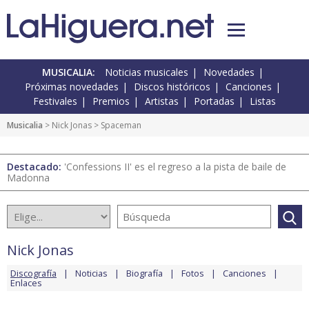
MUSICALIA:
Noticias musicales
Novedades
Próximas novedades
Discos históricos
Canciones
Festivales
Premios
Artistas
Portadas
Listas
Musicalia
>
Nick Jonas
> Spaceman
Destacado:
'Confessions II' es el regreso a la pista de baile de
Madonna
Nick Jonas
Discografía
Noticias
Biografía
Fotos
Canciones
Enlaces