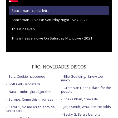
Spaceman - con la letra
Spaceman - Live On Saturday Night Live / 2021
This is heaven
This is heaven -Live On Saturday Night Live / 2021
PRO. NOVEDADES DISCOS
Eels, Cookie happened
Ellie Goulding, I know too
much
Soft Cell, Danceteria
Greta Van Fleet, Palace for the
people
Natalie Imbruglia, Algorithm
Chaka Khan, Chakzilla
Europe, Come this madness
Jorja Smith, What are the odds
Karol G, No me arrepiento de
sentir tanto
Becky G, Baraja bendita