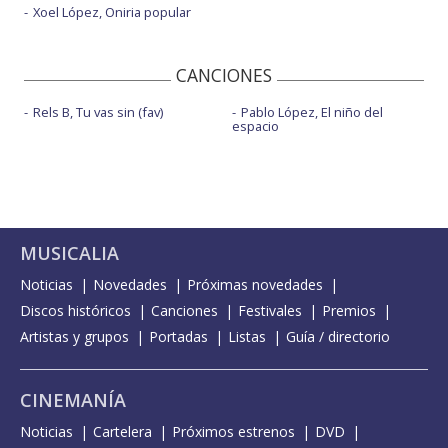
Xoel López, Oniria popular
CANCIONES
Rels B, Tu vas sin (fav)
Pablo López, El niño del
espacio
MUSICALIA
Noticias
Novedades
Próximas novedades
Discos históricos
Canciones
Festivales
Premios
Artistas y grupos
Portadas
Listas
Guía / directorio
CINEMANÍA
Noticias
Cartelera
Próximos estrenos
DVD