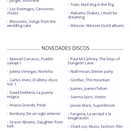
Jungle, Sunshine
Train, Mad dog in the fog
Los Enemigos, Canciones
chulas
Alabama Shakes, I must be
dreaming
Blossoms, Songs from the
wedding cake
Weezer, Weezer (Gold album)
NOVEDADES DISCOS
Manuel Carrasco, Pueblo
Paul McCartney, The boys of
salvaje I
Dungeon Lane
Julieta Venegas, Norteña
Niall Horan, Dinner party
Carlos Vives, El último disco
Gorillaz, The mountain
Vol. 1
Juanes, JuanesTeban
David DeMaría, La puerta
mágica
Sienna Spiro, Visitor
Ariana Grande, Petal
Jessie Ware, Superbloom
Bunbury, De un siglo anterior
Fangoria, La verdad o la
imaginación
Gracie Abrams, Daughter from
hell
Charli xcx, Music, fashion, film