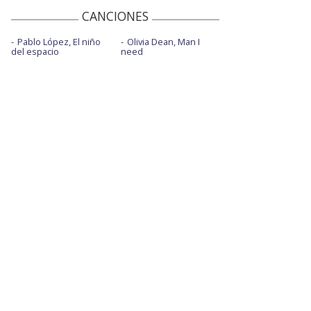
CANCIONES
Pablo López, El niño
Olivia Dean, Man I
del espacio
need