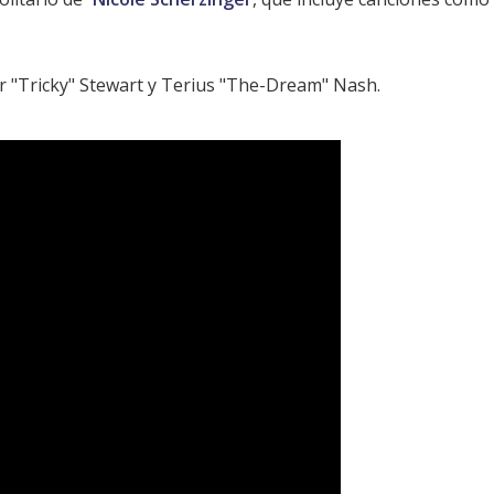
r "Tricky" Stewart y Terius "The-Dream" Nash.