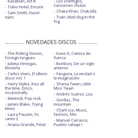
Kasabian, Act III
Los Enemigos,
Canciones chulas
Tokio Hotel, Encore
Chaka Khan, Chakzilla
Sam Smith, Hazel
eyes
Train, Mad dog in the
fog
NOVEDADES DISCOS
The Rolling Stones,
Kase.O, Camisa de
Foreign tongues
fuerza
Julieta Venegas,
Bunbury, De un siglo
Norteña
anterior
Carlos Vives, El último
Fangoria, La verdad o
disco Vol. 1
la imaginación
Harry Styles, Kiss all
Shania Twain, Little
the time. Disco,
Miss Twain
occasionally.
Andrés Suárez, Lúa
Melendi, Pop rock
Gorillaz, The
James Blake, Trying
mountain
times
Charli xcx, Music,
Laura Pausini, Yo
fashion, film
canto 2
Manuel Carrasco,
Ariana Grande, Petal
Pueblo salvaje I