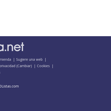
mienda
Sugiere una web
 privacidad
(
Cambiar
)
Cookies
S
0Listas.com