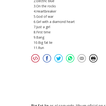
2.Electric blue
3.On the rocks
4.Heartbreaker
5.God of war
6.Girl with a diamond heart
7.Just a girl
8.First time
9.Bang
10.Big fat lie
11.Run
Big fat lie
es el segundo álbum oficial en s