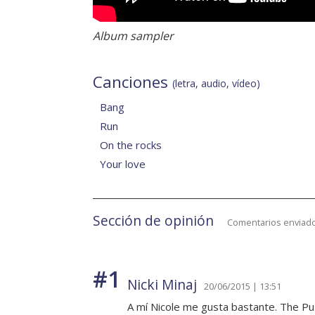
Album sampler
Canciones
(letra, audio, vídeo)
Bang
Run
On the rocks
Your love
Sección de opinión
Comentarios enviado
#1
Nicki Minaj
20/06/2015 | 13:51
A mí Nicole me gusta bastante. The Pus