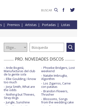
es
Premios
Artistas
Portadas
Listas
PRO. NOVEDADES DISCOS
Arde Bogotá,
Phoebe Bridgers, Lost
Manufacturas del club
weekend
de la gente sola
Natalie Imbruglia,
Ellie Goulding, I know
Algorithm
too much
Los Zigarros, Carne
Jorja Smith, What are
con patatas
the odds
Brandon Flowers,
Nothing but Thieves,
Thrasher
Stray dogs
Blossoms, Songs
Jungle, Sunshine
from the wedding cake