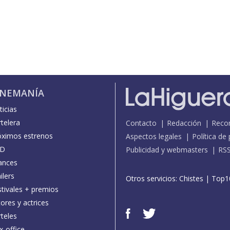
INEMANÍA
icias
telera
Contacto
Redacción
Reco
óximos estrenos
Aspectos legales
Política de
D
Publicidad y webmasters
RS
ances
ilers
Otros servicios:
Chistes
|
Top1
stivales + premios
ores y actrices
teles
x-office