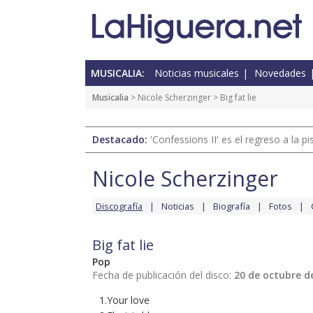
MUSICALIA:
Noticias musicales
Novedades
Musicalia
>
Nicole Scherzinger
> Big fat lie
Destacado:
'Confessions II' es el regreso a la 
Nicole Scherzinger
Discografía
Noticias
Biografía
Fotos
Big fat lie
Pop
Fecha de publicación del disco:
20 de octubre d
1.Your love