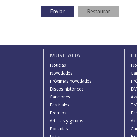
MUSICALIA
C
Noticias
Not
Novedades
Car
Próximas novedades
Pr
Discos históricos
DV
Canciones
Av
Festivales
Trá
Premios
Fe
Artistas y grupos
Act
Portadas
Car
Listas
Bo