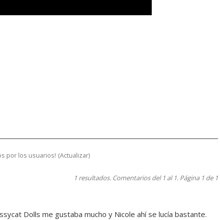
s por los usuarios!
(
Actualizar
)
1 resultados. Comentarios del 1 al 1. Página 1 de 1
sycat Dolls me gustaba mucho y Nicole ahí se lucía bastante.