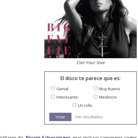
Con Your love
El disco te parece que es:
Genial
Muy bueno
Interesante
Mediocre
Un rollo
Votar
Ver resultados
olitario de
Nicole Scherzinger
, que incluye canciones como