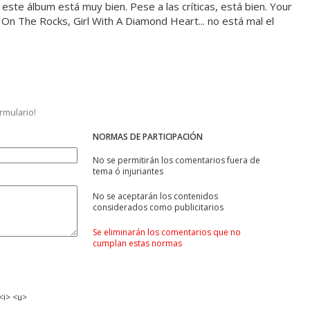
este álbum está muy bien. Pese a las críticas, está bien. Your
On The Rocks, Girl With A Diamond Heart... no está mal el
ormulario!
NORMAS DE PARTICIPACIÓN
No se permitirán los comentarios fuera de
tema ó injuriantes
No se aceptarán los contenidos
considerados como publicitarios
Se eliminarán los comentarios que no
cumplan estas normas
<i> <u>