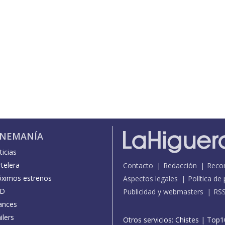
INEMANÍA
icias
telera
Contacto
Redacción
Reco
óximos estrenos
Aspectos legales
Política de
D
Publicidad y webmasters
RS
ances
ilers
Otros servicios:
Chistes
|
Top1