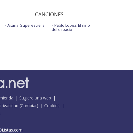
CANCIONES
Aitana, Superestrella
Pablo López, El niño
del espacio
mienda
Sugiere una web
 privacidad
(
Cambiar
)
Cookies
S
0Listas.com