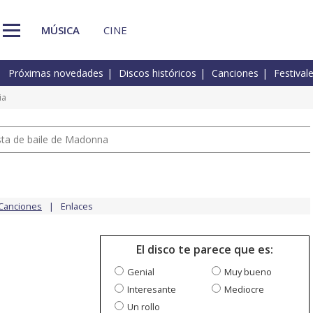
MÚSICA
CINE
Próximas novedades
Discos históricos
Canciones
Festival
ia
pista de baile de Madonna
Canciones
Enlaces
El disco te parece que es:
Genial
Muy bueno
Interesante
Mediocre
Un rollo