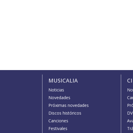
MUSICALIA
C
Noticias
Not
Novedades
Car
Próximas novedades
Pr
Discos históricos
DV
Canciones
Av
Festivales
Trá