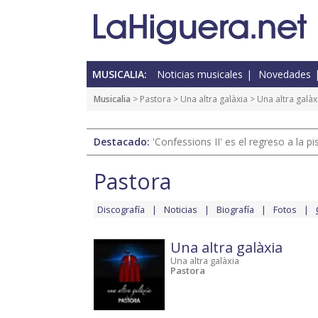
MUSICALIA:
Noticias musicales
Novedades
Musicalia
>
Pastora
>
Una altra galàxia
> Una altra galàx
Destacado:
'Confessions II' es el regreso a la 
Pastora
Discografía
Noticias
Biografía
Fotos
Una altra galàxia
Una altra galàxia
Pastora