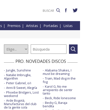
es
Premios
Artistas
Portadas
Listas
PRO. NOVEDADES DISCOS
Jungle, Sunshine
Alabama Shakes, I
must be dreaming
Natalie Imbruglia,
Algorithm
Train, Mad dog in the
fog
Peter Gabriel, o/i
Karol G, No me
Anni B Sweet, Alegría
arrepiento de sentir
Phoebe Bridgers, Lost
tanto
weekend
Beck, Ride lonesome
Arde Bogotá,
Becky G, Baraja
Manufacturas del club
bendita
de la gente sola