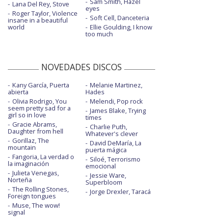
Sam Smith, Hazel
Lana Del Rey, Stove
eyes
Roger Taylor, Violence
Soft Cell, Danceteria
insane in a beautiful
world
Ellie Goulding, I know
too much
NOVEDADES DISCOS
Kany García, Puerta
Melanie Martinez,
abierta
Hades
Olivia Rodrigo, You
Melendi, Pop rock
seem pretty sad for a
James Blake, Trying
girl so in love
times
Gracie Abrams,
Charlie Puth,
Daughter from hell
Whatever's clever
Gorillaz, The
David DeMaría, La
mountain
puerta mágica
Fangoria, La verdad o
Siloé, Terrorismo
la imaginación
emocional
Julieta Venegas,
Jessie Ware,
Norteña
Superbloom
The Rolling Stones,
Jorge Drexler, Taracá
Foreign tongues
Muse, The wow!
signal