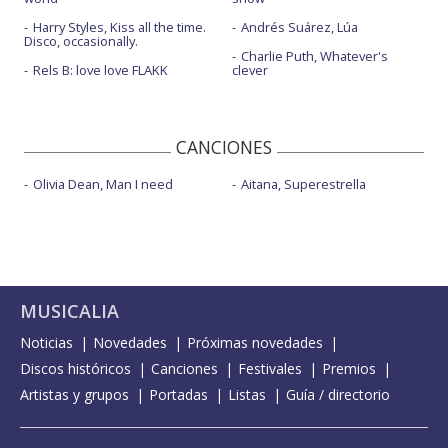
Harry Styles, Kiss all the time.
Andrés Suárez, Lúa
Disco, occasionally.
Charlie Puth, Whatever's
Rels B: love love FLAKK
clever
CANCIONES
Olivia Dean, Man I need
Aitana, Superestrella
MUSICALIA
Noticias
Novedades
Próximas novedades
Discos históricos
Canciones
Festivales
Premios
Artistas y grupos
Portadas
Listas
Guía / directorio