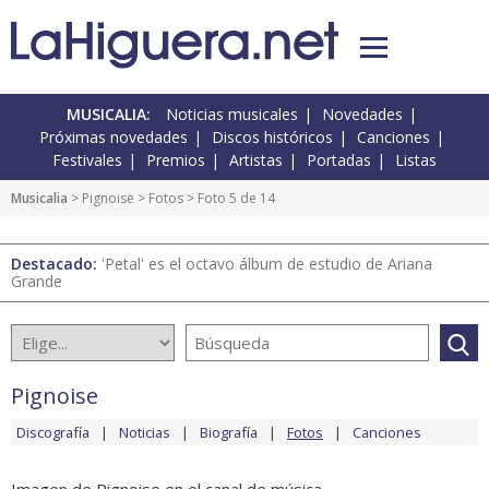
MUSICALIA:
Noticias musicales
Novedades
Próximas novedades
Discos históricos
Canciones
Festivales
Premios
Artistas
Portadas
Listas
Musicalia
>
Pignoise
>
Fotos
> Foto 5 de 14
Destacado:
'Petal' es el octavo álbum de estudio de Ariana
Grande
Pignoise
Discografía
Noticias
Biografía
Fotos
Canciones