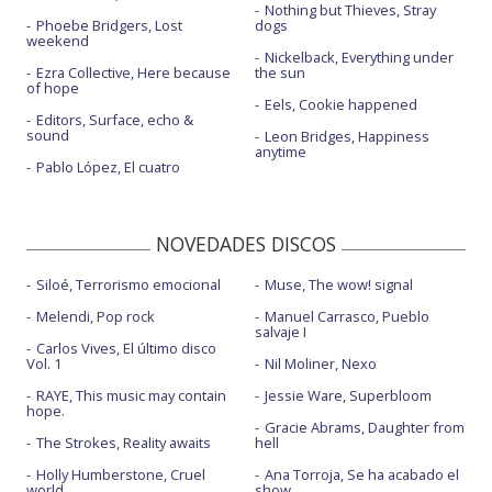
Nothing but Thieves, Stray
Phoebe Bridgers, Lost
dogs
weekend
Nickelback, Everything under
Ezra Collective, Here because
the sun
of hope
Eels, Cookie happened
Editors, Surface, echo &
sound
Leon Bridges, Happiness
anytime
Pablo López, El cuatro
NOVEDADES DISCOS
Siloé, Terrorismo emocional
Muse, The wow! signal
Melendi, Pop rock
Manuel Carrasco, Pueblo
salvaje I
Carlos Vives, El último disco
Vol. 1
Nil Moliner, Nexo
RAYE, This music may contain
Jessie Ware, Superbloom
hope.
Gracie Abrams, Daughter from
The Strokes, Reality awaits
hell
Holly Humberstone, Cruel
Ana Torroja, Se ha acabado el
world
show