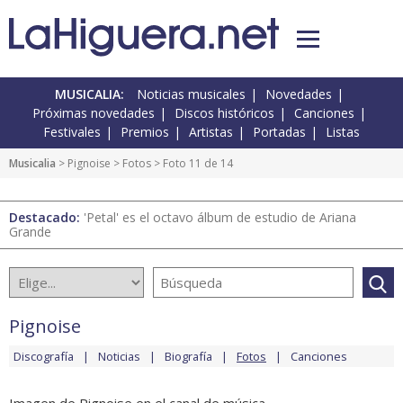
MUSICALIA:
Noticias musicales
Novedades
Próximas novedades
Discos históricos
Canciones
Festivales
Premios
Artistas
Portadas
Listas
Musicalia
>
Pignoise
>
Fotos
> Foto 11 de 14
Destacado:
'Petal' es el octavo álbum de estudio de Ariana
Grande
Pignoise
Discografía
Noticias
Biografía
Fotos
Canciones