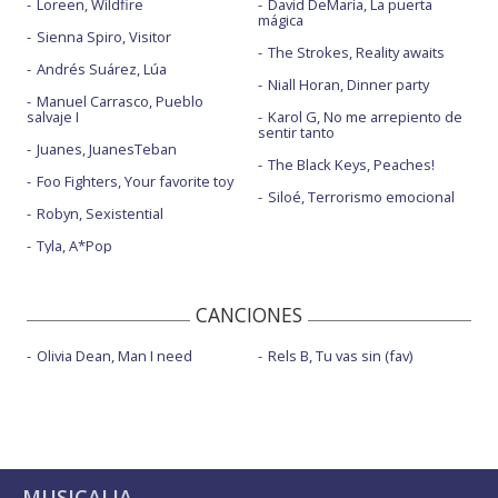
Loreen, Wildfire
David DeMaría, La puerta
mágica
Sienna Spiro, Visitor
The Strokes, Reality awaits
Andrés Suárez, Lúa
Niall Horan, Dinner party
Manuel Carrasco, Pueblo
salvaje I
Karol G, No me arrepiento de
sentir tanto
Juanes, JuanesTeban
The Black Keys, Peaches!
Foo Fighters, Your favorite toy
Siloé, Terrorismo emocional
Robyn, Sexistential
Tyla, A*Pop
CANCIONES
Olivia Dean, Man I need
Rels B, Tu vas sin (fav)
MUSICALIA