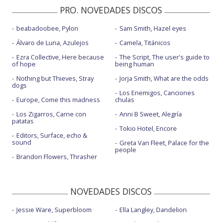
PRO. NOVEDADES DISCOS
beabadoobee, Pylon
Sam Smith, Hazel eyes
Álvaro de Luna, Azulejos
Camela, Titánicos
Ezra Collective, Here because
The Script, The user's guide to
of hope
being human
Nothing but Thieves, Stray
Jorja Smith, What are the odds
dogs
Los Enemigos, Canciones
Europe, Come this madness
chulas
Los Zigarros, Carne con
Anni B Sweet, Alegría
patatas
Tokio Hotel, Encore
Editors, Surface, echo &
sound
Greta Van Fleet, Palace for the
people
Brandon Flowers, Thrasher
NOVEDADES DISCOS
Jessie Ware, Superbloom
Ella Langley, Dandelion