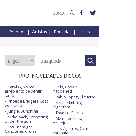
es
Premios
Artistas
Portadas
Listas
PRO. NOVEDADES DISCOS
Karol G, No me
Eels, Cookie
arrepiento de sentir
happened
tanto
Pablo López, El cuatro
Phoebe Bridgers, Lost
Natalie Imbruglia,
weekend
Algorithm
Jungle, Sunshine
Tove Lo, Estrus
Nickelback, Everything
Álvaro de Luna,
under the sun
Azulejos
Los Enemigos,
Los Zigarros, Carne
Canciones chulas
con patatas