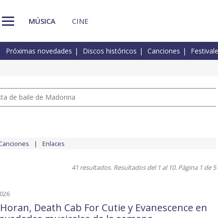
MÚSICA
CINE
Próximas novedades
Discos históricos
Canciones
Festival
pista de baile de Madonna
Canciones
Enlaces
41 resultados. Resultados del 1 al 10. Página 1 de 5
2026
l Horan, Death Cab For Cutie y Evanescence en