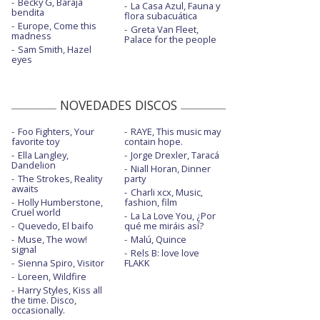
Becky G, Baraja
La Casa Azul, Fauna y
bendita
flora subacuática
Europe, Come this
Greta Van Fleet,
madness
Palace for the people
Sam Smith, Hazel
eyes
NOVEDADES DISCOS
Foo Fighters, Your
RAYE, This music may
favorite toy
contain hope.
Ella Langley,
Jorge Drexler, Taracá
Dandelion
Niall Horan, Dinner
The Strokes, Reality
party
awaits
Charli xcx, Music,
Holly Humberstone,
fashion, film
Cruel world
La La Love You, ¿Por
Quevedo, El baifo
qué me miráis así?
Muse, The wow!
Malú, Quince
signal
Rels B: love love
Sienna Spiro, Visitor
FLAKK
Loreen, Wildfire
Harry Styles, Kiss all
the time. Disco,
occasionally.