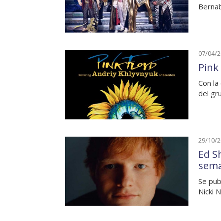
Bernab
07/04/
Pink 
Con la
del gr
29/10/
Ed S
sem
Se pub
Nicki 