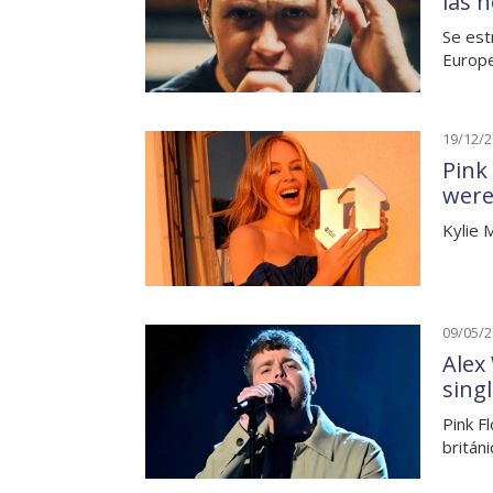
las 
Se est
Europe
19/12/
Pink
were
Kylie 
09/05/
Alex
sing
Pink F
britán