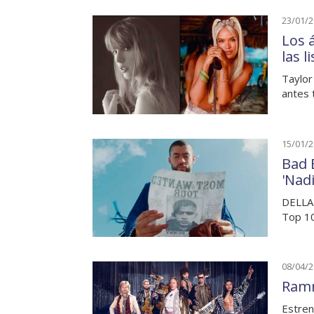
23/01/
Los 
las 
Taylor
antes 
15/01/
Bad 
'Nad
DELLAF
Top 1
08/04/
Ramm
Estre