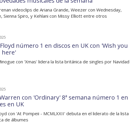
novedades musicales de la semana
renan videoclips de Ariana Grande, Weezer con Wednesday,
, Sienna Spiro, y Kehlani con Missy Elliott entre otros
2025
 Floyd número 1 en discos en UK con 'Wish you
 here'
Minogue con 'Xmas' lidera la lista británica de singles por Navidad
2025
 Warren con 'Ordinary' 8ª semana número 1 en
les en UK
loyd con 'At Pompeii - MCMLXXII' debuta en el liderato de la lista
ica de álbumes