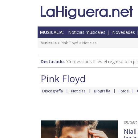
MUSICALIA:
Noticias musicales
Novedades
Musicalia
>
Pink Floyd
> Noticias
Destacado:
'Confessions II' es el regreso a la 
Pink Floyd
Discografía
Noticias
Biografía
Fotos
05/06/
Nial