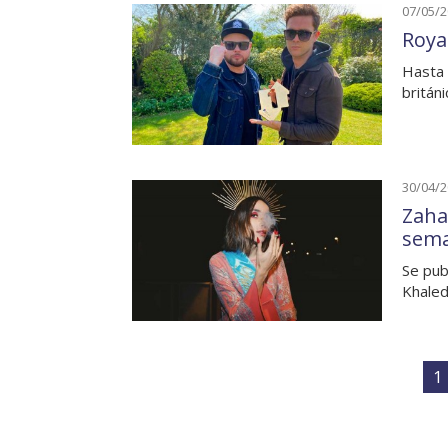
07/05/
Roya
Hasta 
britán
30/04/
Zaha
sem
Se pub
Khaled
1