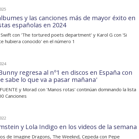
2025
álbumes y las canciones más de mayor éxito en
listas españolas en 2024
 Swift con 'The tortured poets department' y Karol G con 'Si
te hubiera conocido' en el número 1
2024
Bunny regresa al nº1 en discos en España con
ie sabe lo que va a pasar mañana'
UENTE y Morad con 'Manos rotas' continúan dominando la lista
00 Canciones
2022
stein y Lola Indigo en los videos de la semana
nos de Imagine Dragons, The Weeknd, Cepeda con Pepe