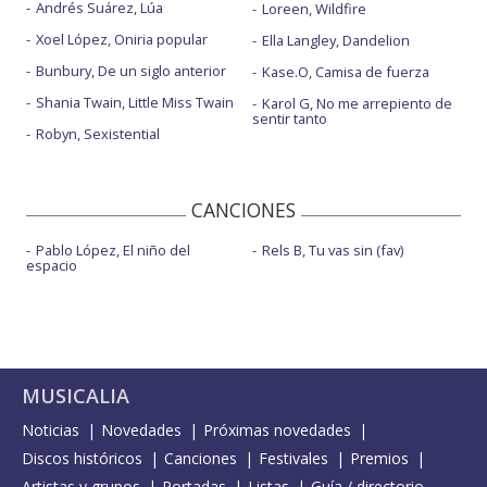
Andrés Suárez, Lúa
Loreen, Wildfire
Xoel López, Oniria popular
Ella Langley, Dandelion
Bunbury, De un siglo anterior
Kase.O, Camisa de fuerza
Shania Twain, Little Miss Twain
Karol G, No me arrepiento de
sentir tanto
Robyn, Sexistential
CANCIONES
Pablo López, El niño del
Rels B, Tu vas sin (fav)
espacio
MUSICALIA
Noticias
Novedades
Próximas novedades
Discos históricos
Canciones
Festivales
Premios
Artistas y grupos
Portadas
Listas
Guía / directorio