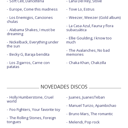
Soft Cell, Danceteria
Lana Del Rey, Stove
Europe, Come this madness
Tove Lo, Estrus
Los Enemigos, Canciones
Weezer, Weezer (Gold album)
chulas
La Casa Azul, Fauna y flora
Alabama Shakes, I must be
subacuática
dreaming
Ellie Goulding, I know too
Nickelback, Everything under
much
the sun
The Avalanches, No bad
Becky G, Baraja bendita
memories
Los Zigarros, Carne con
Chaka Khan, Chakzilla
patatas
NOVEDADES DISCOS
Holly Humberstone, Cruel
Juanes, JuanesTeban
world
Manuel Turizo, Apambichao
Foo Fighters, Your favorite toy
Bruno Mars, The romantic
The Rolling Stones, Foreign
tongues
Melendi, Pop rock