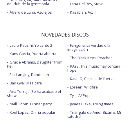
del club de la gente sola
Lana Del Rey, Stove
Álvaro de Luna, Azulejos
Kasabian, Act III
NOVEDADES DISCOS
Laura Pausini, Yo canto 2
Fangoria, La verdad o la
imaginación
Kany García, Puerta abierta
The Black Keys, Peaches!
Gracie Abrams, Daughter from
hell
RAYE, This music may contain
hope.
Ella Langley, Dandelion
Kase.O, Camisa de fuerza
Bad Gyal, Más cara
Loreen, Wildfire
Ana Torroja, Se ha acabado el
show
Tyla, A*Pop
Niall Horan, Dinner party
James Blake, Trying times
Xoel López, Oniria popular
Triángulo de Amor Bizarro, Mi
catedral