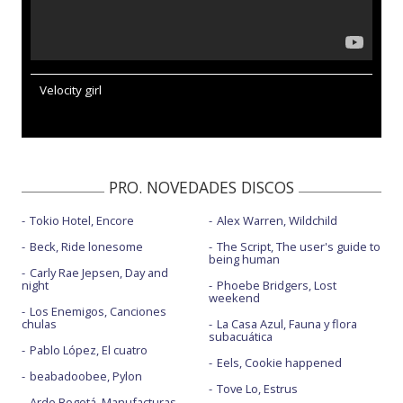
Velocity girl
PRO. NOVEDADES DISCOS
Tokio Hotel, Encore
Alex Warren, Wildchild
Beck, Ride lonesome
The Script, The user's guide to
being human
Carly Rae Jepsen, Day and
night
Phoebe Bridgers, Lost
weekend
Los Enemigos, Canciones
chulas
La Casa Azul, Fauna y flora
subacuática
Pablo López, El cuatro
Eels, Cookie happened
beabadoobee, Pylon
Tove Lo, Estrus
Arde Bogotá, Manufacturas