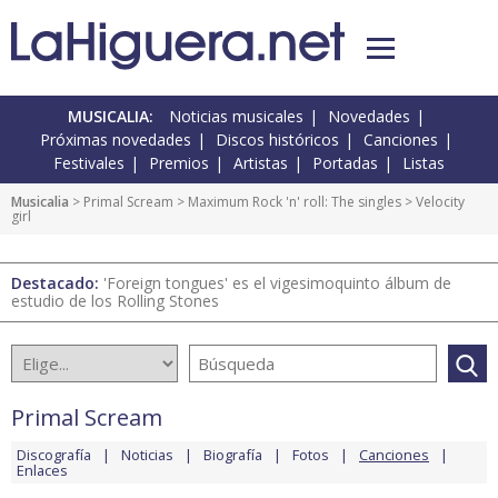
MUSICALIA:
Noticias musicales
Novedades
Próximas novedades
Discos históricos
Canciones
Festivales
Premios
Artistas
Portadas
Listas
Musicalia
>
Primal Scream
>
Maximum Rock 'n' roll: The singles
> Velocity
girl
Destacado:
'Foreign tongues' es el vigesimoquinto álbum de
estudio de los Rolling Stones
Primal Scream
Discografía
Noticias
Biografía
Fotos
Canciones
Enlaces