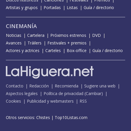
Artistas y grupos
Portadas
Listas
Guía / directorio
CINEMANÍA
Noticias
Cartelera
Próximos estrenos
DVD
Avances
Tráilers
Festivales + premios
Actores y actrices
Carteles
Box-office
Guía / directorio
Contacto
Redacción
Recomienda
Sugiere una web
Aspectos legales
Política de privacidad
(
Cambiar
)
Cookies
Publicidad y webmasters
RSS
Otros servicios:
Chistes
|
Top10Listas.com