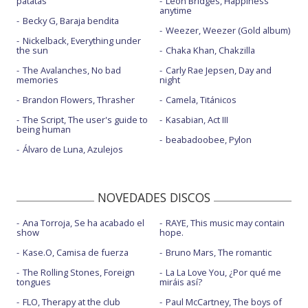
patatas
Leon Bridges, Happiness
anytime
Becky G, Baraja bendita
Weezer, Weezer (Gold album)
Nickelback, Everything under
the sun
Chaka Khan, Chakzilla
The Avalanches, No bad
Carly Rae Jepsen, Day and
memories
night
Brandon Flowers, Thrasher
Camela, Titánicos
The Script, The user's guide to
Kasabian, Act III
being human
beabadoobee, Pylon
Álvaro de Luna, Azulejos
NOVEDADES DISCOS
Ana Torroja, Se ha acabado el
RAYE, This music may contain
show
hope.
Kase.O, Camisa de fuerza
Bruno Mars, The romantic
The Rolling Stones, Foreign
La La Love You, ¿Por qué me
tongues
miráis así?
FLO, Therapy at the club
Paul McCartney, The boys of