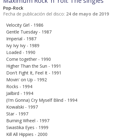
Maximum Rock 'n' roll: The singles
Pop-Rock
Fecha de publicación del disco:
24 de mayo de 2019
Velocity Girl - 1986
Gentle Tuesday - 1987
Imperial - 1987
Ivy Ivy Ivy - 1989
Loaded - 1990
Come together - 1990
Higher Than the Sun - 1991
Don't Fight It, Feel It - 1991
Movin' on Up - 1992
Rocks - 1994
Jailbird - 1994
(I'm Gonna) Cry Myself Blind - 1994
Kowalski - 1997
Star - 1997
Burning Wheel - 1997
Swastika Eyes - 1999
Kill All Hippies - 2000