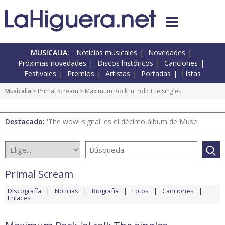
MUSICALIA:
Noticias musicales
Novedades
Próximas novedades
Discos históricos
Canciones
Festivales
Premios
Artistas
Portadas
Listas
Musicalia
>
Primal Scream
> Maximum Rock 'n' roll: The singles
Destacado:
'The wow! signal' es el décimo álbum de Muse
Primal Scream
Discografía
Noticias
Biografía
Fotos
Canciones
Enlaces