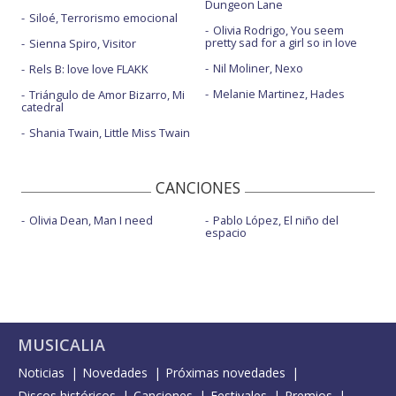
Dungeon Lane
Siloé, Terrorismo emocional
Olivia Rodrigo, You seem
pretty sad for a girl so in love
Sienna Spiro, Visitor
Nil Moliner, Nexo
Rels B: love love FLAKK
Melanie Martinez, Hades
Triángulo de Amor Bizarro, Mi
catedral
Shania Twain, Little Miss Twain
CANCIONES
Olivia Dean, Man I need
Pablo López, El niño del
espacio
MUSICALIA
Noticias
Novedades
Próximas novedades
Discos históricos
Canciones
Festivales
Premios