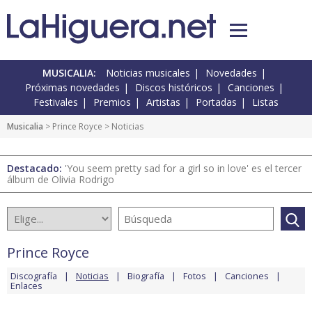
MUSICALIA:
Noticias musicales
Novedades
Próximas novedades
Discos históricos
Canciones
Festivales
Premios
Artistas
Portadas
Listas
Musicalia
>
Prince Royce
> Noticias
Destacado:
'You seem pretty sad for a girl so in love' es el tercer
álbum de Olivia Rodrigo
Prince Royce
Discografía
Noticias
Biografía
Fotos
Canciones
Enlaces