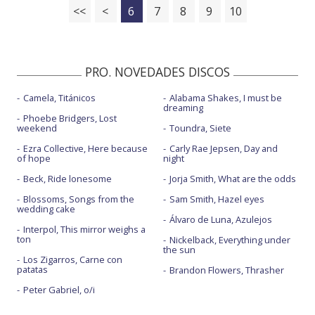
<<
<
6
7
8
9
10
PRO. NOVEDADES DISCOS
Camela, Titánicos
Alabama Shakes, I must be
dreaming
Phoebe Bridgers, Lost
weekend
Toundra, Siete
Ezra Collective, Here because
Carly Rae Jepsen, Day and
of hope
night
Beck, Ride lonesome
Jorja Smith, What are the odds
Blossoms, Songs from the
Sam Smith, Hazel eyes
wedding cake
Álvaro de Luna, Azulejos
Interpol, This mirror weighs a
ton
Nickelback, Everything under
the sun
Los Zigarros, Carne con
patatas
Brandon Flowers, Thrasher
Peter Gabriel, o/i