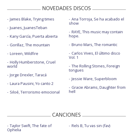
NOVEDADES DISCOS
James Blake, Trying times
Ana Torroja, Se ha acabado el
show
Juanes, JuanesTeban
RAYE, This music may contain
hope.
Kany García, Puerta abierta
Bruno Mars, The romantic
Gorillaz, The mountain
Carlos Vives, El último disco
Loreen, Wildfire
Vol. 1
Holly Humberstone, Cruel
The Rolling Stones, Foreign
world
tongues
Jorge Drexler, Taracá
Jessie Ware, Superbloom
Laura Pausini, Yo canto 2
Gracie Abrams, Daughter from
hell
Siloé, Terrorismo emocional
CANCIONES
Taylor Swift, The fate of
Rels B, Tu vas sin (fav)
Ophelia