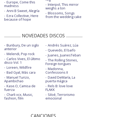
Europe, Come this
Interpol, This mirror
madness
weighs a ton
Anni B Sweet, Alegría
Blossoms, Songs
Ezra Collective, Here
from the wedding cake
because of hope
NOVEDADES DISCOS
Bunbury, De un siglo
Andrés Suárez, Lúa
anterior
Quevedo, El baifo
Melendi, Pop rock
Juanes, JuanesTeban
Carlos Vives, El último
The Rolling Stones,
disco Vol. 1
Foreign tongues
Loreen, Wildfire
Madonna,
Bad Gyal, Más cara
Confessions II
Manuel Turizo,
David DeMaría, La
Apambichao
puerta mágica
Kase.O, Camisa de
Rels B: love love
fuerza
FLAKK
Charli xcx, Music,
Siloé, Terrorismo
fashion, film
emocional
CANCIONES