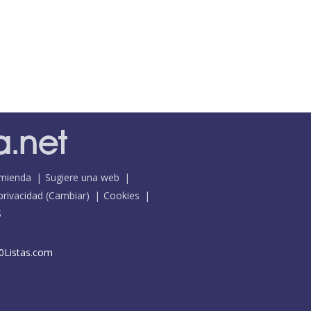
mienda
Sugiere una web
 privacidad
(
Cambiar
)
Cookies
S
0Listas.com