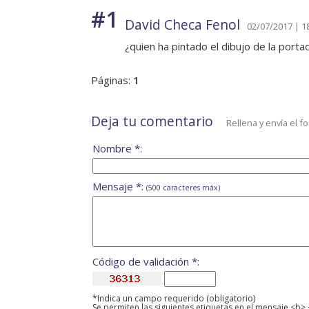
#1
David Checa Fenol
02/07/2017 | 1
¿quien ha pintado el dibujo de la porta
Páginas:
1
Deja tu comentario
Rellena y envía el f
Nombre *:
Mensaje *:
(500 caracteres máx)
Código de validación *:
*Indica un campo requerido (obligatorio)
Se permiten las siguientes etiquetas en el mensaje <b> 