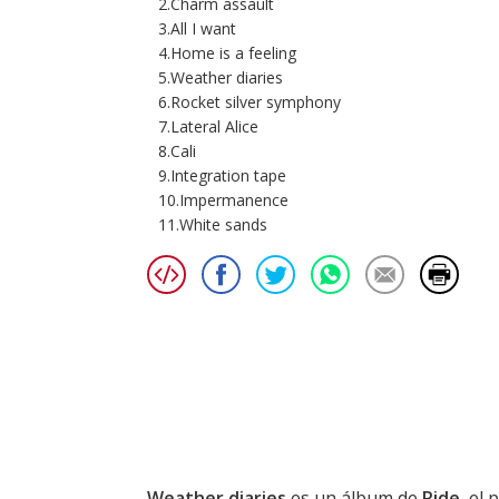
2.Charm assault
3.All I want
4.Home is a feeling
5.Weather diaries
6.Rocket silver symphony
7.Lateral Alice
8.Cali
9.Integration tape
10.Impermanence
11.White sands
Weather diaries
es un álbum de
Ride
, el