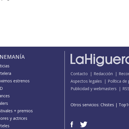
INEMANÍA
icias
telera
Contacto
Redacción
Reco
óximos estrenos
Aspectos legales
Política de
D
Publicidad y webmasters
RS
ances
ilers
Otros servicios:
Chistes
|
Top1
stivales + premios
ores y actrices
teles