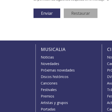
MUSICALIA
C
Noticias
Not
Novedades
Car
Próximas novedades
Pr
Discos históricos
DV
Canciones
Av
Festivales
Trá
Premios
Fe
Artistas y grupos
Act
Portadas
Car