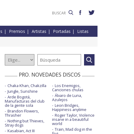
es
Premios
Artistas
Portadas
Listas
PRO. NOVEDADES DISCOS
Chaka Khan, Chakzilla
Los Enemigos,
Canciones chulas
Jungle, Sunshine
Álvaro de Luna,
Arde Bogotá,
Azulejos
Manufacturas del club
de la gente sola
Leon Bridges,
Happiness anytime
Brandon Flowers,
Thrasher
Roger Taylor, Violence
insane in a beautiful
Nothing but Thieves,
world
Stray dogs
Train, Mad dog in the
Kasabian, Act III
fog