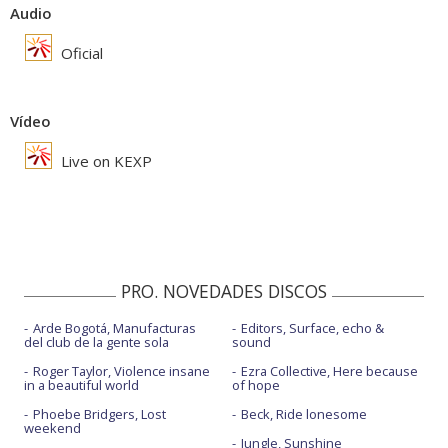
Audio
Oficial
Vídeo
Live on KEXP
PRO. NOVEDADES DISCOS
Arde Bogotá, Manufacturas
Editors, Surface, echo &
del club de la gente sola
sound
Roger Taylor, Violence insane
Ezra Collective, Here because
in a beautiful world
of hope
Phoebe Bridgers, Lost
Beck, Ride lonesome
weekend
Jungle, Sunshine