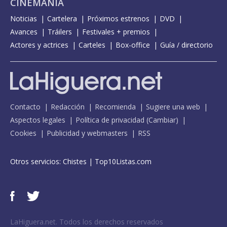
CINEMANÍA
Noticias
Cartelera
Próximos estrenos
DVD
Avances
Tráilers
Festivales + premios
Actores y actrices
Carteles
Box-office
Guía / directorio
Contacto
Redacción
Recomienda
Sugiere una web
Aspectos legales
Política de privacidad
(
Cambiar
)
Cookies
Publicidad y webmasters
RSS
Otros servicios:
Chistes
|
Top10Listas.com
LaHiguera.net. Todos los derechos reservados