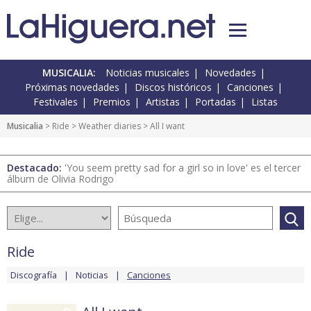
MUSICALIA:
Noticias musicales
Novedades
Próximas novedades
Discos históricos
Canciones
Festivales
Premios
Artistas
Portadas
Listas
Musicalia
>
Ride
>
Weather diaries
> All I want
Destacado:
'You seem pretty sad for a girl so in love' es el tercer
álbum de Olivia Rodrigo
Ride
Discografía
Noticias
Canciones