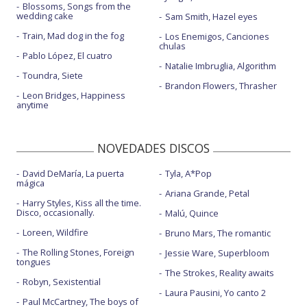
Blossoms, Songs from the
wedding cake
Sam Smith, Hazel eyes
Train, Mad dog in the fog
Los Enemigos, Canciones
chulas
Pablo López, El cuatro
Natalie Imbruglia, Algorithm
Toundra, Siete
Brandon Flowers, Thrasher
Leon Bridges, Happiness
anytime
NOVEDADES DISCOS
David DeMaría, La puerta
Tyla, A*Pop
mágica
Ariana Grande, Petal
Harry Styles, Kiss all the time.
Disco, occasionally.
Malú, Quince
Loreen, Wildfire
Bruno Mars, The romantic
The Rolling Stones, Foreign
Jessie Ware, Superbloom
tongues
The Strokes, Reality awaits
Robyn, Sexistential
Laura Pausini, Yo canto 2
Paul McCartney, The boys of