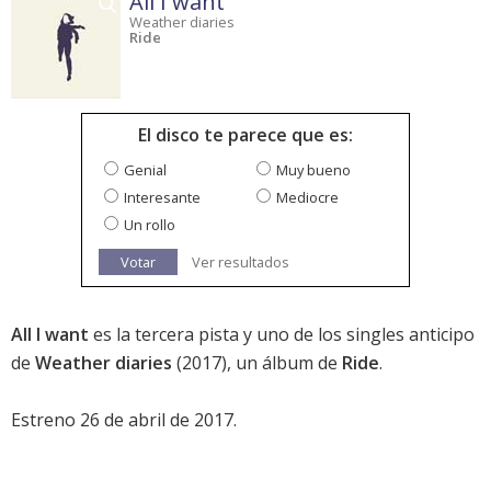
All I want
Weather diaries
Ride
El disco te parece que es:
Genial
Muy bueno
Interesante
Mediocre
Un rollo
Votar
Ver resultados
All I want
es la tercera pista y uno de los singles anticipo
de
Weather diaries
(2017), un álbum de
Ride
.
Estreno 26 de abril de 2017.