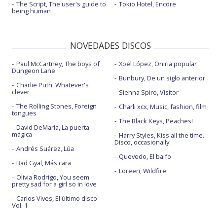
The Script, The user's guide to
Tokio Hotel, Encore
being human
NOVEDADES DISCOS
Paul McCartney, The boys of
Xoel López, Oniria popular
Dungeon Lane
Bunbury, De un siglo anterior
Charlie Puth, Whatever's
clever
Sienna Spiro, Visitor
The Rolling Stones, Foreign
Charli xcx, Music, fashion, film
tongues
The Black Keys, Peaches!
David DeMaría, La puerta
mágica
Harry Styles, Kiss all the time.
Disco, occasionally.
Andrés Suárez, Lúa
Quevedo, El baifo
Bad Gyal, Más cara
Loreen, Wildfire
Olivia Rodrigo, You seem
pretty sad for a girl so in love
Carlos Vives, El último disco
Vol. 1