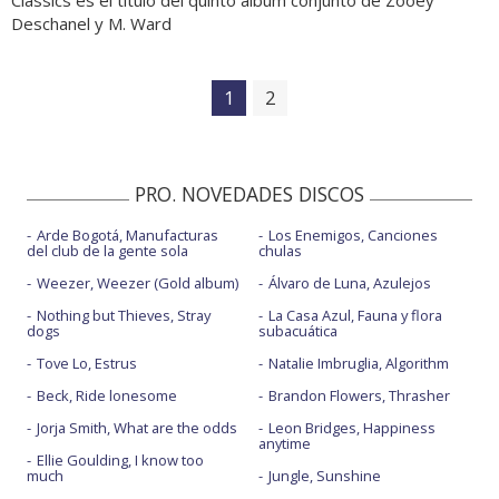
Deschanel y M. Ward
1
2
PRO. NOVEDADES DISCOS
Arde Bogotá, Manufacturas
Los Enemigos, Canciones
del club de la gente sola
chulas
Weezer, Weezer (Gold album)
Álvaro de Luna, Azulejos
Nothing but Thieves, Stray
La Casa Azul, Fauna y flora
dogs
subacuática
Tove Lo, Estrus
Natalie Imbruglia, Algorithm
Beck, Ride lonesome
Brandon Flowers, Thrasher
Jorja Smith, What are the odds
Leon Bridges, Happiness
anytime
Ellie Goulding, I know too
much
Jungle, Sunshine