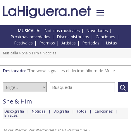
MUSICALIA:
Noticias musicales
Novedades
Próximas novedades
Discos históricos
Canciones
Festivales
Premios
Artistas
Portadas
Listas
Musicalia
>
She & Him
> Noticias
Destacado:
'The wow! signal' es el décimo álbum de Muse
She & Him
Discografía
Noticias
Biografía
Fotos
Canciones
Enlaces
14 resultados. Resultados del 1 al 10. Página 1 de 2