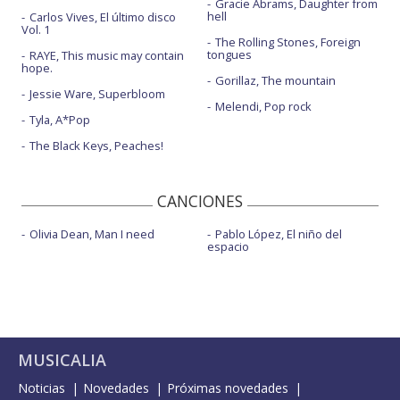
Gracie Abrams, Daughter from
hell
Carlos Vives, El último disco
Vol. 1
The Rolling Stones, Foreign
tongues
RAYE, This music may contain
hope.
Gorillaz, The mountain
Jessie Ware, Superbloom
Melendi, Pop rock
Tyla, A*Pop
The Black Keys, Peaches!
CANCIONES
Olivia Dean, Man I need
Pablo López, El niño del
espacio
MUSICALIA
Noticias
Novedades
Próximas novedades