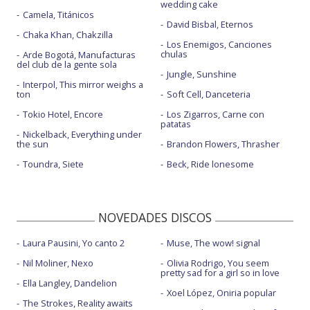
wedding cake
Camela, Titánicos
David Bisbal, Eternos
Chaka Khan, Chakzilla
Los Enemigos, Canciones
chulas
Arde Bogotá, Manufacturas
del club de la gente sola
Jungle, Sunshine
Interpol, This mirror weighs a
ton
Soft Cell, Danceteria
Tokio Hotel, Encore
Los Zigarros, Carne con
patatas
Nickelback, Everything under
the sun
Brandon Flowers, Thrasher
Toundra, Siete
Beck, Ride lonesome
NOVEDADES DISCOS
Laura Pausini, Yo canto 2
Muse, The wow! signal
Nil Moliner, Nexo
Olivia Rodrigo, You seem
pretty sad for a girl so in love
Ella Langley, Dandelion
Xoel López, Oniria popular
The Strokes, Reality awaits