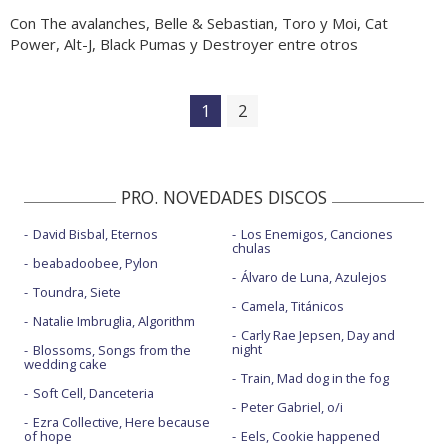
Con The avalanches, Belle & Sebastian, Toro y Moi, Cat
Power, Alt-J, Black Pumas y Destroyer entre otros
1
2
PRO. NOVEDADES DISCOS
David Bisbal, Eternos
Los Enemigos, Canciones
chulas
beabadoobee, Pylon
Álvaro de Luna, Azulejos
Toundra, Siete
Camela, Titánicos
Natalie Imbruglia, Algorithm
Carly Rae Jepsen, Day and
night
Blossoms, Songs from the
wedding cake
Train, Mad dog in the fog
Soft Cell, Danceteria
Peter Gabriel, o/i
Ezra Collective, Here because
of hope
Eels, Cookie happened