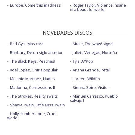
Europe, Come this madness
Roger Taylor, Violence insane
in a beautiful world
NOVEDADES DISCOS
Bad Gyal, Más cara
Muse, The wow! signal
Bunbury, De un siglo anterior
Julieta Venegas, Norteña
The Black Keys, Peaches!
Tyla, A*Pop
Xoel López, Oniria popular
Ariana Grande, Petal
Melanie Martinez, Hades
Loreen, Wildfire
Madonna, Confessions II
Sienna Spiro, Visitor
The Strokes, Reality awaits
Manuel Carrasco, Pueblo
salvaje I
Shania Twain, Little Miss Twain
Holly Humberstone, Cruel
world