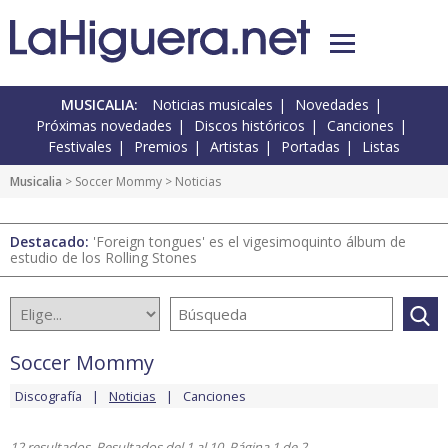
MUSICALIA:
Noticias musicales
Novedades
Próximas novedades
Discos históricos
Canciones
Festivales
Premios
Artistas
Portadas
Listas
Musicalia
>
Soccer Mommy
> Noticias
Destacado:
'Foreign tongues' es el vigesimoquinto álbum de
estudio de los Rolling Stones
Soccer Mommy
Discografía
Noticias
Canciones
12 resultados. Resultados del 1 al 10. Página 1 de 2