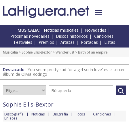
MUSICALIA:
Noticias musicales
Novedades
Próximas novedades
Discos históricos
Canciones
Festivales
Premios
Artistas
Portadas
Listas
Musicalia
>
Sophie Ellis-Bextor
>
Wanderlust
> Birth of an empire
Destacado:
'You seem pretty sad for a girl so in love' es el tercer
álbum de Olivia Rodrigo
Sophie Ellis-Bextor
Discografía
Noticias
Biografía
Fotos
Canciones
Enlaces