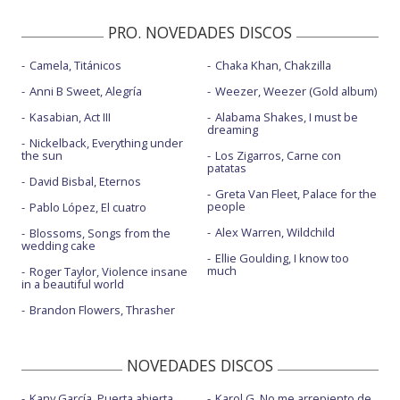
PRO. NOVEDADES DISCOS
Camela, Titánicos
Chaka Khan, Chakzilla
Anni B Sweet, Alegría
Weezer, Weezer (Gold album)
Kasabian, Act III
Alabama Shakes, I must be
dreaming
Nickelback, Everything under
the sun
Los Zigarros, Carne con
patatas
David Bisbal, Eternos
Greta Van Fleet, Palace for the
people
Pablo López, El cuatro
Alex Warren, Wildchild
Blossoms, Songs from the
wedding cake
Ellie Goulding, I know too
much
Roger Taylor, Violence insane
in a beautiful world
Brandon Flowers, Thrasher
NOVEDADES DISCOS
Kany García, Puerta abierta
Karol G, No me arrepiento de