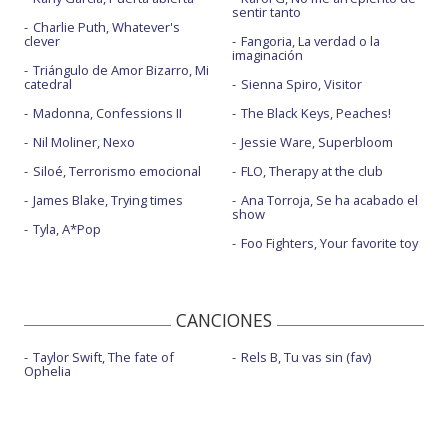
sentir tanto
Charlie Puth, Whatever's
clever
Fangoria, La verdad o la
imaginación
Triángulo de Amor Bizarro, Mi
catedral
Sienna Spiro, Visitor
Madonna, Confessions II
The Black Keys, Peaches!
Nil Moliner, Nexo
Jessie Ware, Superbloom
Siloé, Terrorismo emocional
FLO, Therapy at the club
James Blake, Trying times
Ana Torroja, Se ha acabado el
show
Tyla, A*Pop
Foo Fighters, Your favorite toy
CANCIONES
Taylor Swift, The fate of
Rels B, Tu vas sin (fav)
Ophelia