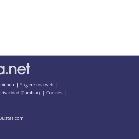
mienda
Sugiere una web
 privacidad
(
Cambiar
)
Cookies
S
0Listas.com