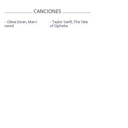
CANCIONES
Olivia Dean, Man I
Taylor Swift, The fate
need
of Ophelia