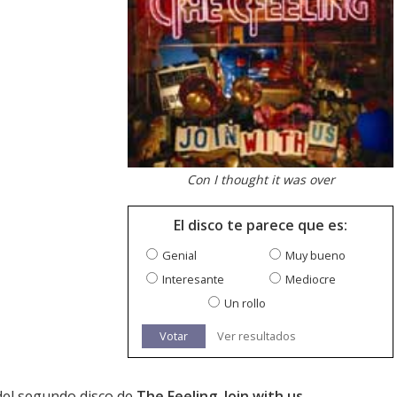
Con I thought it was over
El disco te parece que es:
Genial
Muy bueno
Interesante
Mediocre
Un rollo
Votar
Ver resultados
 del segundo disco de
The Feeling
,
Join with us
.