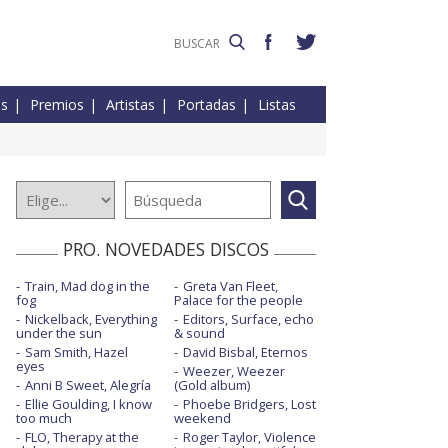
es
Premios
Artistas
Portadas
Listas
PRO. NOVEDADES DISCOS
Train, Mad dog in the
Greta Van Fleet,
fog
Palace for the people
Nickelback, Everything
Editors, Surface, echo
under the sun
& sound
Sam Smith, Hazel
David Bisbal, Eternos
eyes
Weezer, Weezer
Anni B Sweet, Alegría
(Gold album)
Ellie Goulding, I know
Phoebe Bridgers, Lost
too much
weekend
FLO, Therapy at the
Roger Taylor, Violence