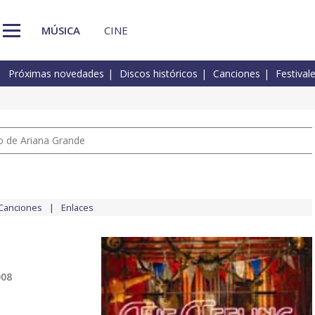
MÚSICA
CINE
Próximas novedades
Discos históricos
Canciones
Festival
io de Ariana Grande
Canciones
Enlaces
008