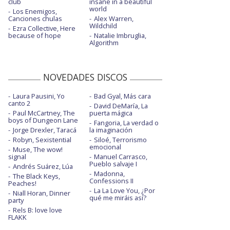
club
insane in a beautiful
world
Los Enemigos,
Canciones chulas
Alex Warren,
Wildchild
Ezra Collective, Here
because of hope
Natalie Imbruglia,
Algorithm
NOVEDADES DISCOS
Laura Pausini, Yo
Bad Gyal, Más cara
canto 2
David DeMaría, La
Paul McCartney, The
puerta mágica
boys of Dungeon Lane
Fangoria, La verdad o
Jorge Drexler, Taracá
la imaginación
Robyn, Sexistential
Siloé, Terrorismo
emocional
Muse, The wow!
signal
Manuel Carrasco,
Pueblo salvaje I
Andrés Suárez, Lúa
Madonna,
The Black Keys,
Confessions II
Peaches!
La La Love You, ¿Por
Niall Horan, Dinner
qué me miráis así?
party
Rels B: love love
FLAKK