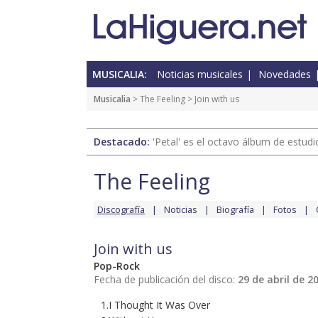
MUSICALIA:
Noticias musicales
Novedades
Musicalia
>
The Feeling
> Join with us
Destacado:
'Petal' es el octavo álbum de estud
The Feeling
Discografía
Noticias
Biografía
Fotos
Join with us
Pop-Rock
Fecha de publicación del disco:
29 de abril de 2
1.I Thought It Was Over