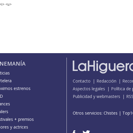
<i> <u>
INEMANÍA
icias
telera
Contacto
Redacción
Reco
óximos estrenos
Aspectos legales
Política de
D
Publicidad y webmasters
RS
ances
ilers
Otros servicios:
Chistes
|
Top1
stivales + premios
ores y actrices