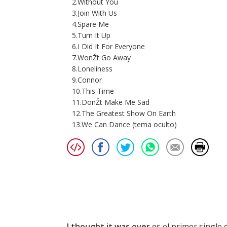
2.Without You
3.Join With Us
4.Spare Me
5.Turn It Up
6.I Did It For Everyone
7.WonŽt Go Away
8.Loneliness
9.Connor
10.This Time
11.DonŽt Make Me Sad
12.The Greatest Show On Earth
13.We Can Dance (tema oculto)
I thought it was over
es el primer single