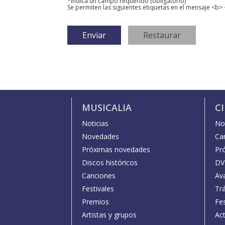
*Indica un campo requerido (obligatorio)
Se permiten las siguientes etiquetas en el mensaje <b> 
MUSICALIA
C
Noticias
Not
Novedades
Car
Próximas novedades
Pr
Discos históricos
DV
Canciones
Av
Festivales
Trá
Premios
Fe
Artistas y grupos
Act