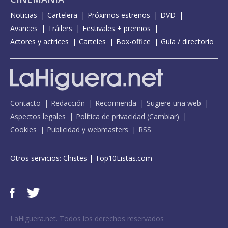
Noticias
Cartelera
Próximos estrenos
DVD
Avances
Tráilers
Festivales + premios
Actores y actrices
Carteles
Box-office
Guía / directorio
Contacto
Redacción
Recomienda
Sugiere una web
Aspectos legales
Política de privacidad
(
Cambiar
)
Cookies
Publicidad y webmasters
RSS
Otros servicios:
Chistes
|
Top10Listas.com
LaHiguera.net. Todos los derechos reservados