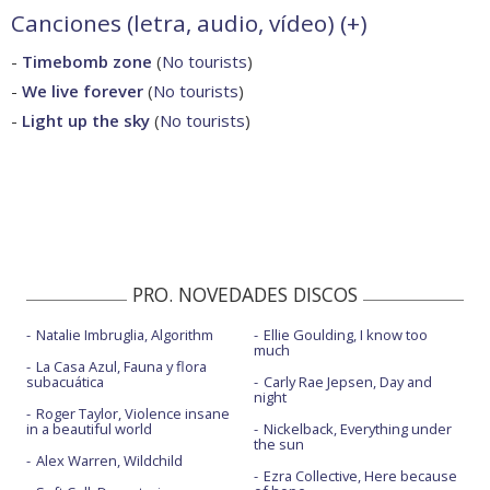
Canciones (letra, audio, vídeo) (
+
)
-
Timebomb zone
(
No tourists
)
-
We live forever
(
No tourists
)
-
Light up the sky
(
No tourists
)
PRO. NOVEDADES DISCOS
Natalie Imbruglia, Algorithm
Ellie Goulding, I know too
much
La Casa Azul, Fauna y flora
subacuática
Carly Rae Jepsen, Day and
night
Roger Taylor, Violence insane
in a beautiful world
Nickelback, Everything under
the sun
Alex Warren, Wildchild
Ezra Collective, Here because