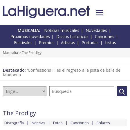
MUSICALIA:
Noticias musicales
Novedades
Próximas novedades
Discos históricos
Canciones
Festivales
Premios
Artistas
Portadas
Listas
Musicalia
> The Prodigy
Destacado:
'Confessions II' es el regreso a la pista de baile de
Madonna
The Prodigy
Discografía
Noticias
Fotos
Canciones
Enlaces