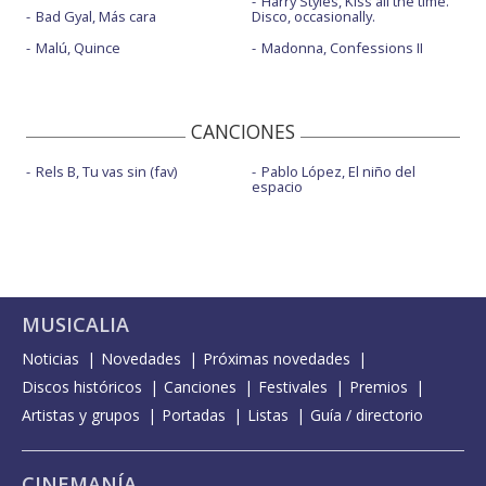
Harry Styles, Kiss all the time.
Bad Gyal, Más cara
Disco, occasionally.
Malú, Quince
Madonna, Confessions II
CANCIONES
Rels B, Tu vas sin (fav)
Pablo López, El niño del
espacio
MUSICALIA
Noticias
Novedades
Próximas novedades
Discos históricos
Canciones
Festivales
Premios
Artistas y grupos
Portadas
Listas
Guía / directorio
CINEMANÍA