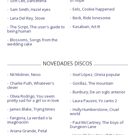
of hope
Soft Cell, Danceteria
Eels, Cookie happened
Sam Smith, Hazel eyes
Beck, Ride lonesome
Lana Del Rey, Stove
Kasabian, Act III
The Script, The user's guide to
being human
Blossoms, Songs from the
wedding cake
NOVEDADES DISCOS
Nil Moliner, Nexo
Xoel López, Oniria popular
Charlie Puth, Whatever's
Gorillaz, The mountain
clever
Bunbury, De un siglo anterior
Olivia Rodrigo, You seem
pretty sad for a girl so in love
Laura Pausini, Yo canto 2
James Blake, Trying times
Holly Humberstone, Cruel
world
Fangoria, La verdad o la
imaginación
Paul McCartney, The boys of
Dungeon Lane
Ariana Grande, Petal