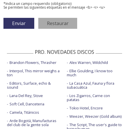
*Indica un campo requerido (obligatorio)
Se permiten las siguientes etiquetas en el mensaje <b> <i> <u>
PRO. NOVEDADES DISCOS
Brandon Flowers, Thrasher
Alex Warren, Wildchild
Interpol, This mirror weighs a
Ellie Goulding, I know too
ton
much
Editors, Surface, echo &
La Casa Azul, Fauna y flora
sound
subacuática
Lana Del Rey, Stove
Los Zigarros, Carne con
patatas
Soft Cell, Danceteria
Tokio Hotel, Encore
Camela, Titánicos
Weezer, Weezer (Gold album)
Arde Bogotá, Manufacturas
del club de la gente sola
The Script, The user's guide to
being human