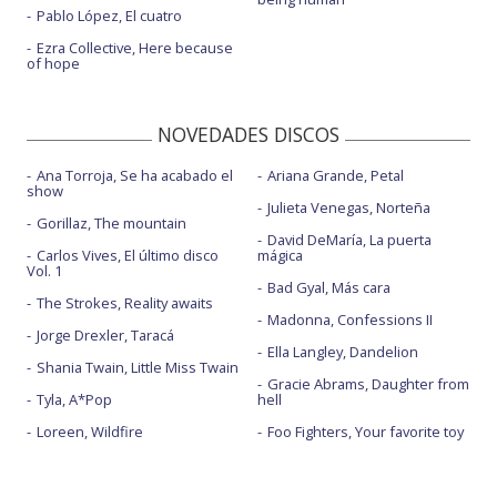
Pablo López, El cuatro
Ezra Collective, Here because
of hope
NOVEDADES DISCOS
Ana Torroja, Se ha acabado el
Ariana Grande, Petal
show
Julieta Venegas, Norteña
Gorillaz, The mountain
David DeMaría, La puerta
Carlos Vives, El último disco
mágica
Vol. 1
Bad Gyal, Más cara
The Strokes, Reality awaits
Madonna, Confessions II
Jorge Drexler, Taracá
Ella Langley, Dandelion
Shania Twain, Little Miss Twain
Gracie Abrams, Daughter from
Tyla, A*Pop
hell
Loreen, Wildfire
Foo Fighters, Your favorite toy