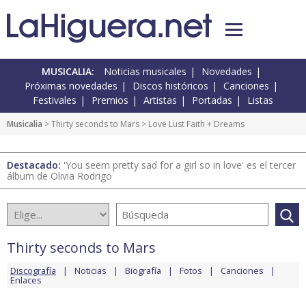
MUSICALIA:
Noticias musicales
Novedades
Próximas novedades
Discos históricos
Canciones
Festivales
Premios
Artistas
Portadas
Listas
Musicalia
>
Thirty seconds to Mars
> Love Lust Faith + Dreams
Destacado:
'You seem pretty sad for a girl so in love' es el tercer
álbum de Olivia Rodrigo
Thirty seconds to Mars
Discografía
Noticias
Biografía
Fotos
Canciones
Enlaces