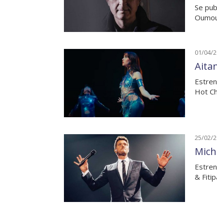
Se pub
Oumou 
01/04/
Aita
Estren
Hot Ch
25/02/
Mich
Estren
& Fiti