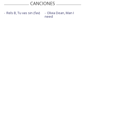
CANCIONES
Rels B, Tu vas sin (fav)
Olivia Dean, Man I
need