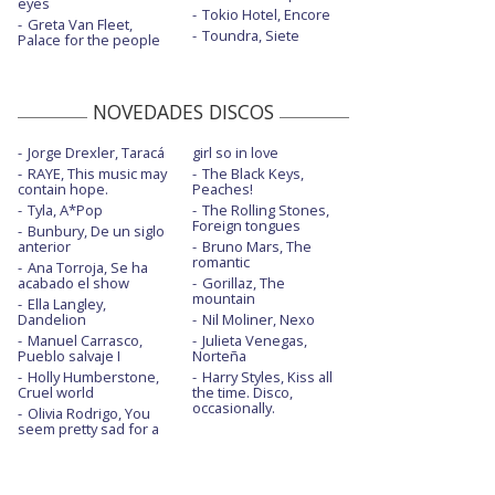
eyes
Tokio Hotel, Encore
Greta Van Fleet,
Toundra, Siete
Palace for the people
NOVEDADES DISCOS
Jorge Drexler, Taracá
girl so in love
RAYE, This music may
The Black Keys,
contain hope.
Peaches!
Tyla, A*Pop
The Rolling Stones,
Foreign tongues
Bunbury, De un siglo
anterior
Bruno Mars, The
romantic
Ana Torroja, Se ha
acabado el show
Gorillaz, The
mountain
Ella Langley,
Dandelion
Nil Moliner, Nexo
Manuel Carrasco,
Julieta Venegas,
Pueblo salvaje I
Norteña
Holly Humberstone,
Harry Styles, Kiss all
Cruel world
the time. Disco,
occasionally.
Olivia Rodrigo, You
seem pretty sad for a