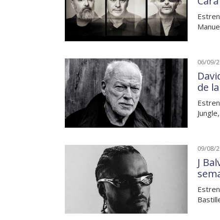
Cara
Estren
Manuel
06/09/
Davi
de l
Estren
Jungle,
09/08/
J Bal
sem
Estren
Bastil