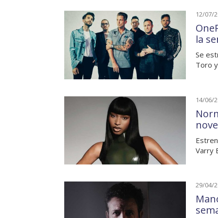
12/07/
OneR
la s
Se est
Toro y
14/06/
Norm
nove
Estren
Varry 
29/04/
Mano
sem