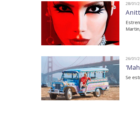
28/01/
Anit
Estren
Martin
26/01/
'Mah
Se est