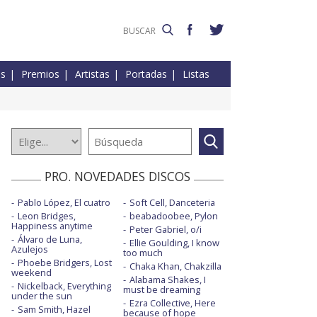
es
Premios
Artistas
Portadas
Listas
PRO. NOVEDADES DISCOS
Pablo López, El cuatro
Soft Cell, Danceteria
Leon Bridges,
beabadoobee, Pylon
Happiness anytime
Peter Gabriel, o/i
Álvaro de Luna,
Ellie Goulding, I know
Azulejos
too much
Phoebe Bridgers, Lost
Chaka Khan, Chakzilla
weekend
Alabama Shakes, I
Nickelback, Everything
must be dreaming
under the sun
Ezra Collective, Here
Sam Smith, Hazel
because of hope