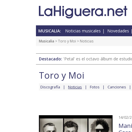
MUSICALIA:
Noticias musicales
Novedades
Musicalia
>
Toro y Moi
> Noticias
Destacado:
'Petal' es el octavo álbum de estud
Toro y Moi
Discografía
Noticias
Fotos
Canciones
14/02/
Mani