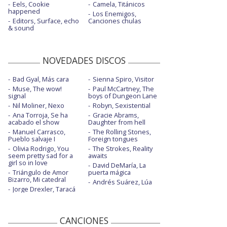
Eels, Cookie
Camela, Titánicos
happened
Los Enemigos,
Editors, Surface, echo
Canciones chulas
& sound
NOVEDADES DISCOS
Bad Gyal, Más cara
Sienna Spiro, Visitor
Muse, The wow!
Paul McCartney, The
signal
boys of Dungeon Lane
Nil Moliner, Nexo
Robyn, Sexistential
Ana Torroja, Se ha
Gracie Abrams,
acabado el show
Daughter from hell
Manuel Carrasco,
The Rolling Stones,
Pueblo salvaje I
Foreign tongues
Olivia Rodrigo, You
The Strokes, Reality
seem pretty sad for a
awaits
girl so in love
David DeMaría, La
Triángulo de Amor
puerta mágica
Bizarro, Mi catedral
Andrés Suárez, Lúa
Jorge Drexler, Taracá
CANCIONES