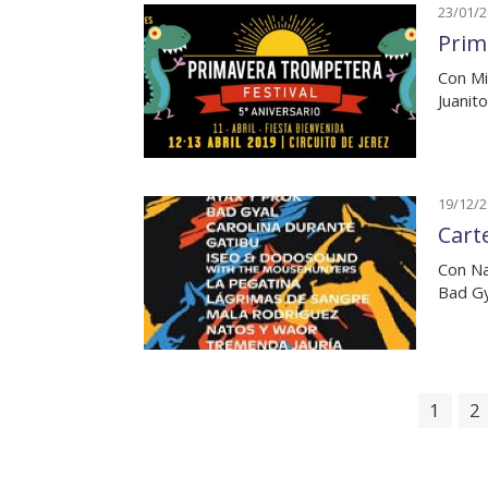
23/01/
Prim
Con Mi
Juanit
19/12/
Cart
Con Na
Bad Gy
1
2