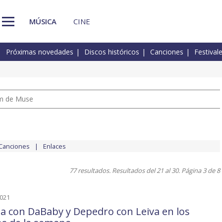
MÚSICA
CINE
Próximas novedades
Discos históricos
Canciones
Festival
um de Muse
Canciones
Enlaces
77 resultados. Resultados del 21 al 30. Página 3 de 8
2021
ta con DaBaby y Depedro con Leiva en los