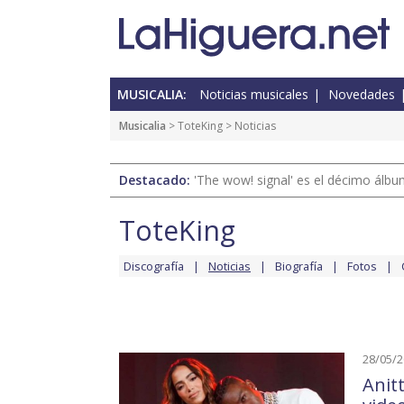
MUSICALIA:
Noticias musicales
Novedades
Musicalia
>
ToteKing
> Noticias
Destacado:
'The wow! signal' es el décimo álb
ToteKing
Discografía
Noticias
Biografía
Fotos
28/05/
Anit