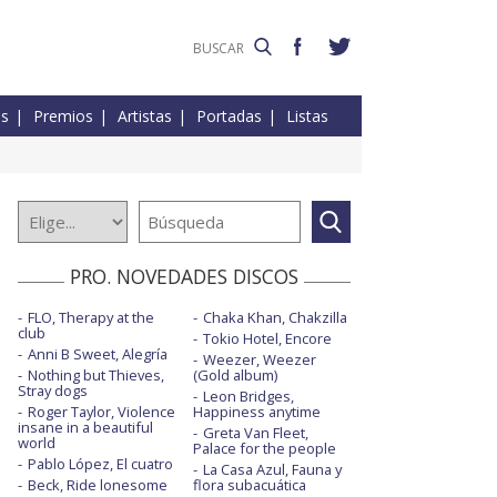
es
Premios
Artistas
Portadas
Listas
PRO. NOVEDADES DISCOS
FLO, Therapy at the
Chaka Khan, Chakzilla
club
Tokio Hotel, Encore
Anni B Sweet, Alegría
Weezer, Weezer
Nothing but Thieves,
(Gold album)
Stray dogs
Leon Bridges,
Roger Taylor, Violence
Happiness anytime
insane in a beautiful
Greta Van Fleet,
world
Palace for the people
Pablo López, El cuatro
La Casa Azul, Fauna y
Beck, Ride lonesome
flora subacuática