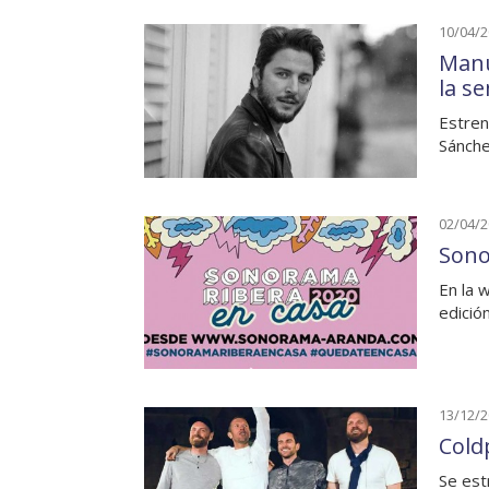
10/04/
Manu
la s
Estren
Sánche
02/04/
Sono
En la 
edició
13/12/
Cold
Se est