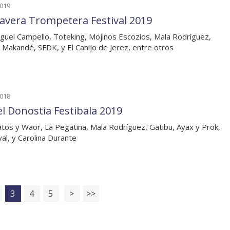
2019
avera Trompetera Festival 2019
guel Campello, Toteking, Mojinos Escozíos, Mala Rodríguez,
o Makandé, SFDK, y El Canijo de Jerez, entre otros
2018
el Donostia Festibala 2019
tos y Waor, La Pegatina, Mala Rodríguez, Gatibu, Ayax y Prok,
al, y Carolina Durante
3
4
5
>
>>