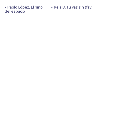
Pablo López, El niño
Rels B, Tu vas sin (fav)
del espacio