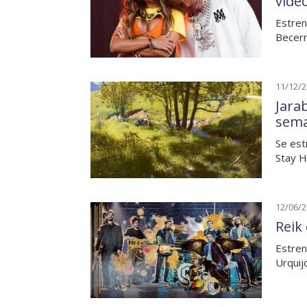
vide
Estren
Becerr
11/12/
Jarab
sem
Se est
Stay H
12/06/
Reik
Estren
Urquij