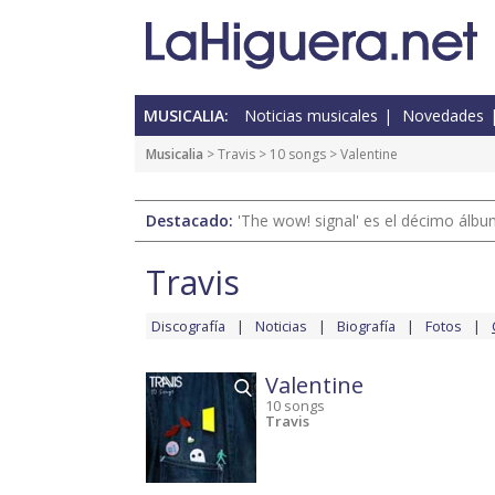
MUSICALIA:
Noticias musicales
Novedades
Musicalia
>
Travis
>
10 songs
> Valentine
Destacado:
'The wow! signal' es el décimo álb
Travis
Discografía
Noticias
Biografía
Fotos
Valentine
10 songs
Travis