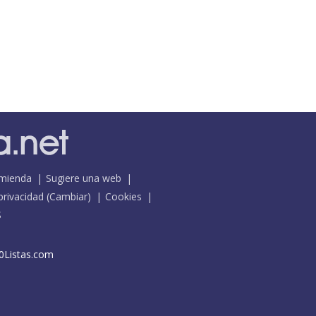
mienda
Sugiere una web
 privacidad
(
Cambiar
)
Cookies
S
0Listas.com