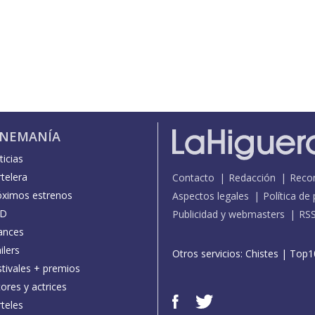
INEMANÍA
icias
telera
Contacto
Redacción
Reco
óximos estrenos
Aspectos legales
Política de
D
Publicidad y webmasters
RS
ances
ilers
Otros servicios:
Chistes
|
Top1
stivales + premios
ores y actrices
teles