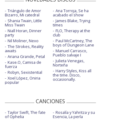
Triángulo de Amor
Ana Torroja, Se ha
Bizarro, Mi catedral
acabado el show
Shania Twain, Little
James Blake, Trying
Miss Twain
times
Niall Horan, Dinner
FLO, Therapy at the
party
club
Nil Moliner, Nexo
Paul McCartney, The
boys of Dungeon Lane
The Strokes, Reality
awaits
Manuel Carrasco,
Pueblo salvaje I
Ariana Grande, Petal
Julieta Venegas,
Kase.O, Camisa de
Norteña
fuerza
Harry Styles, Kiss all
Robyn, Sexistential
the time. Disco,
Xoel López, Oniria
occasionally.
popular
CANCIONES
Taylor Swift, The fate
Rosalía y Yahritza y su
of Ophelia
Esencia, La perla