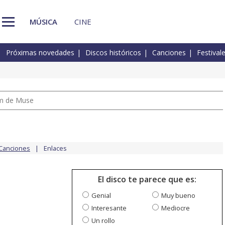
MÚSICA
CINE
Próximas novedades
Discos históricos
Canciones
Festival
um de Muse
Canciones
Enlaces
El disco te parece que es:
Genial
Muy bueno
Interesante
Mediocre
Un rollo