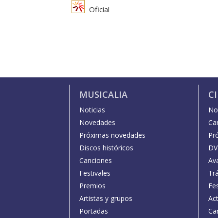
Oficial
MUSICALIA
C
Noticias
Not
Novedades
Car
Próximas novedades
Pr
Discos históricos
DV
Canciones
Av
Festivales
Trá
Premios
Fe
Artistas y grupos
Act
Portadas
Car