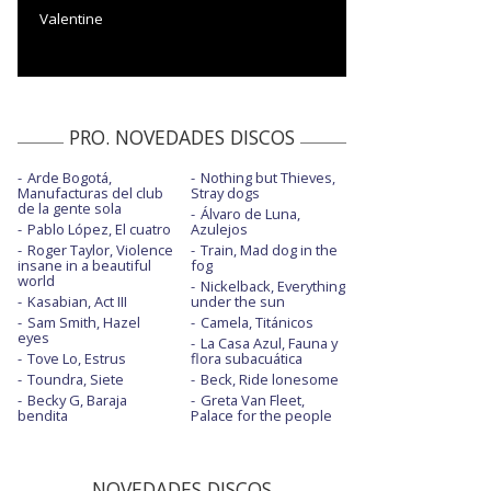
Valentine
PRO. NOVEDADES DISCOS
Arde Bogotá,
Nothing but Thieves,
Manufacturas del club
Stray dogs
de la gente sola
Álvaro de Luna,
Pablo López, El cuatro
Azulejos
Roger Taylor, Violence
Train, Mad dog in the
insane in a beautiful
fog
world
Nickelback, Everything
Kasabian, Act III
under the sun
Sam Smith, Hazel
Camela, Titánicos
eyes
La Casa Azul, Fauna y
Tove Lo, Estrus
flora subacuática
Toundra, Siete
Beck, Ride lonesome
Becky G, Baraja
Greta Van Fleet,
bendita
Palace for the people
NOVEDADES DISCOS