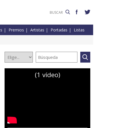
es
Premios
Artistas
Portadas
Listas
(1 vídeo)