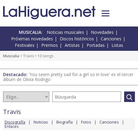
MUSICALIA:
Noticias musicales
Novedades
Próximas novedades
Discos históricos
Canciones
Festivales
Premios
Artistas
Portadas
Listas
Musicalia
>
Travis
> 10 songs
Destacado:
'You seem pretty sad for a girl so in love' es el tercer
álbum de Olivia Rodrigo
Travis
Discografía
Noticias
Biografía
Fotos
Canciones
Enlaces