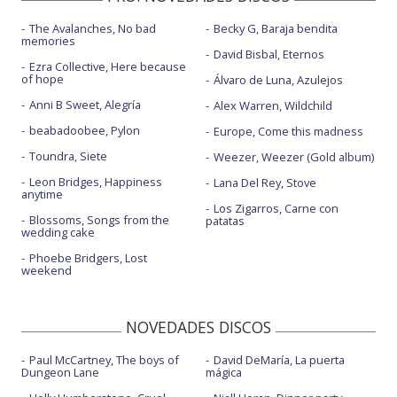
The Avalanches, No bad
Becky G, Baraja bendita
memories
David Bisbal, Eternos
Ezra Collective, Here because
of hope
Álvaro de Luna, Azulejos
Anni B Sweet, Alegría
Alex Warren, Wildchild
beabadoobee, Pylon
Europe, Come this madness
Toundra, Siete
Weezer, Weezer (Gold album)
Leon Bridges, Happiness
Lana Del Rey, Stove
anytime
Los Zigarros, Carne con
Blossoms, Songs from the
patatas
wedding cake
Phoebe Bridgers, Lost
weekend
NOVEDADES DISCOS
Paul McCartney, The boys of
David DeMaría, La puerta
Dungeon Lane
mágica