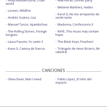
Holly Humberstone, Cruel
Niall Horan, Dinner party
world
Melanie Martinez, Hades
Loreen, Wildfire
Karol G, No me arrepiento de
Andrés Suárez, Lúa
sentir tanto
Manuel Turizo, Apambichao
Madonna, Confessions II
The Rolling Stones, Foreign
RAYE, This music may contain
tongues
hope.
Laura Pausini, Yo canto 2
The Black Keys, Peaches!
Kase.O, Camisa de fuerza
Triángulo de Amor Bizarro, Mi
catedral
CANCIONES
Olivia Dean, Man I need
Pablo López, El niño del
espacio