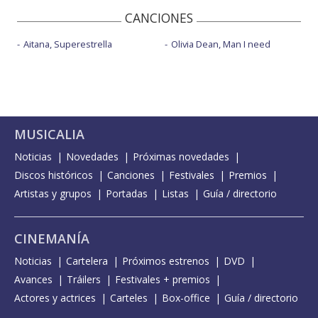
CANCIONES
Aitana, Superestrella
Olivia Dean, Man I need
MUSICALIA
Noticias
Novedades
Próximas novedades
Discos históricos
Canciones
Festivales
Premios
Artistas y grupos
Portadas
Listas
Guía / directorio
CINEMANÍA
Noticias
Cartelera
Próximos estrenos
DVD
Avances
Tráilers
Festivales + premios
Actores y actrices
Carteles
Box-office
Guía / directorio