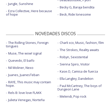
beabadoobee, Pylon
Jungle, Sunshine
Becky G, Baraja bendita
Ezra Collective, Here because
of hope
Beck, Ride lonesome
NOVEDADES DISCOS
The Rolling Stones, Foreign
Charli xcx, Music, fashion, film
tongues
The Strokes, Reality awaits
Muse, The wow! signal
Robyn, Sexistential
Quevedo, El baifo
Sienna Spiro, Visitor
Nil Moliner, Nexo
Kase.O, Camisa de fuerza
Juanes, JuanesTeban
Ella Langley, Dandelion
RAYE, This music may contain
hope.
Paul McCartney, The boys of
Dungeon Lane
Rels B: love love FLAKK
Melendi, Pop rock
Julieta Venegas, Norteña