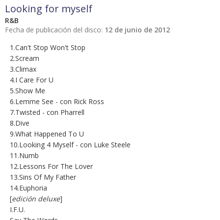
Looking for myself
R&B
Fecha de publicación del disco:
12 de junio de 2012
1.Can't Stop Won't Stop
2.Scream
3.Climax
4.I Care For U
5.Show Me
6.Lemme See - con Rick Ross
7.Twisted - con Pharrell
8.Dive
9.What Happened To U
10.Looking 4 Myself - con Luke Steele
11.Numb
12.Lessons For The Lover
13.Sins Of My Father
14.Euphoria
[
edición deluxe
]
I.F.U.