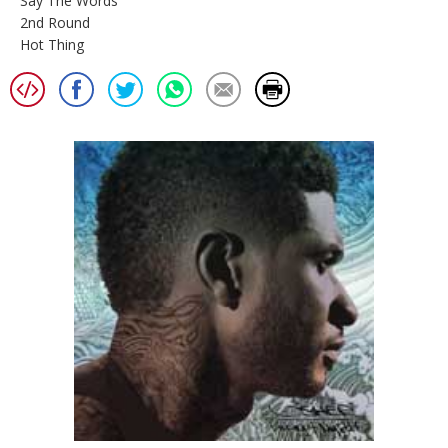
Say The Words
2nd Round
Hot Thing