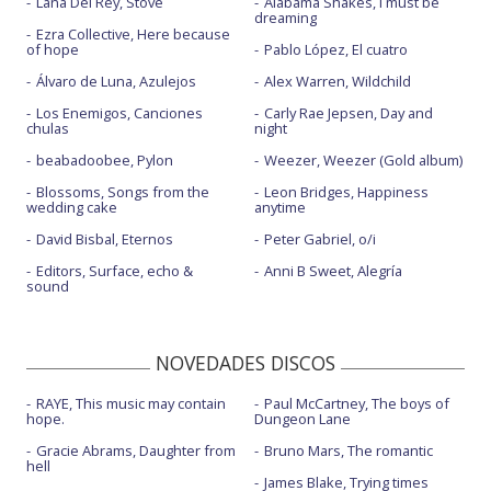
Lana Del Rey, Stove
Alabama Shakes, I must be
dreaming
Ezra Collective, Here because
of hope
Pablo López, El cuatro
Álvaro de Luna, Azulejos
Alex Warren, Wildchild
Los Enemigos, Canciones
Carly Rae Jepsen, Day and
chulas
night
beabadoobee, Pylon
Weezer, Weezer (Gold album)
Blossoms, Songs from the
Leon Bridges, Happiness
wedding cake
anytime
David Bisbal, Eternos
Peter Gabriel, o/i
Editors, Surface, echo &
Anni B Sweet, Alegría
sound
NOVEDADES DISCOS
RAYE, This music may contain
Paul McCartney, The boys of
hope.
Dungeon Lane
Gracie Abrams, Daughter from
Bruno Mars, The romantic
hell
James Blake, Trying times