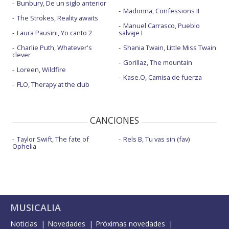
Bunbury, De un siglo anterior
Madonna, Confessions II
The Strokes, Reality awaits
Manuel Carrasco, Pueblo
Laura Pausini, Yo canto 2
salvaje I
Charlie Puth, Whatever's
Shania Twain, Little Miss Twain
clever
Gorillaz, The mountain
Loreen, Wildfire
Kase.O, Camisa de fuerza
FLO, Therapy at the club
CANCIONES
Taylor Swift, The fate of
Rels B, Tu vas sin (fav)
Ophelia
MUSICALIA
Noticias
Novedades
Próximas novedades