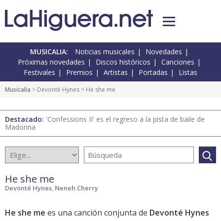
MUSICALIA:
Noticias musicales
Novedades
Próximas novedades
Discos históricos
Canciones
Festivales
Premios
Artistas
Portadas
Listas
Musicalia
> Devonté Hynes > He she me
Destacado:
'Confessions II' es el regreso a la pista de baile de
Madonna
He she me
Devonté Hynes
,
Neneh Cherry
He she me
es una canción conjunta de
Devonté Hynes