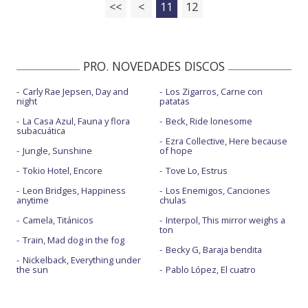
<<
<
11
12
PRO. NOVEDADES DISCOS
Carly Rae Jepsen, Day and
Los Zigarros, Carne con
night
patatas
La Casa Azul, Fauna y flora
Beck, Ride lonesome
subacuática
Ezra Collective, Here because
Jungle, Sunshine
of hope
Tokio Hotel, Encore
Tove Lo, Estrus
Leon Bridges, Happiness
Los Enemigos, Canciones
anytime
chulas
Camela, Titánicos
Interpol, This mirror weighs a
ton
Train, Mad dog in the fog
Becky G, Baraja bendita
Nickelback, Everything under
the sun
Pablo López, El cuatro