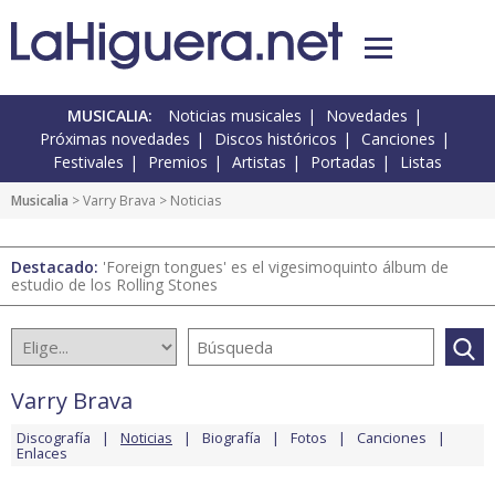
MUSICALIA:
Noticias musicales
Novedades
Próximas novedades
Discos históricos
Canciones
Festivales
Premios
Artistas
Portadas
Listas
Musicalia
>
Varry Brava
> Noticias
Destacado:
'Foreign tongues' es el vigesimoquinto álbum de
estudio de los Rolling Stones
Varry Brava
Discografía
Noticias
Biografía
Fotos
Canciones
Enlaces