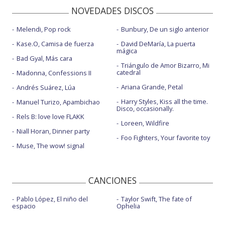
NOVEDADES DISCOS
Melendi, Pop rock
Bunbury, De un siglo anterior
Kase.O, Camisa de fuerza
David DeMaría, La puerta
mágica
Bad Gyal, Más cara
Triángulo de Amor Bizarro, Mi
catedral
Madonna, Confessions II
Ariana Grande, Petal
Andrés Suárez, Lúa
Harry Styles, Kiss all the time.
Manuel Turizo, Apambichao
Disco, occasionally.
Rels B: love love FLAKK
Loreen, Wildfire
Niall Horan, Dinner party
Foo Fighters, Your favorite toy
Muse, The wow! signal
CANCIONES
Pablo López, El niño del
Taylor Swift, The fate of
espacio
Ophelia