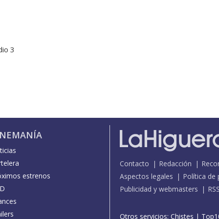
dio 3
INEMANÍA
icias
telera
Contacto
Redacción
Reco
óximos estrenos
Aspectos legales
Política de
D
Publicidad y webmasters
RS
ances
ilers
Otros servicios:
Chistes
|
Top1