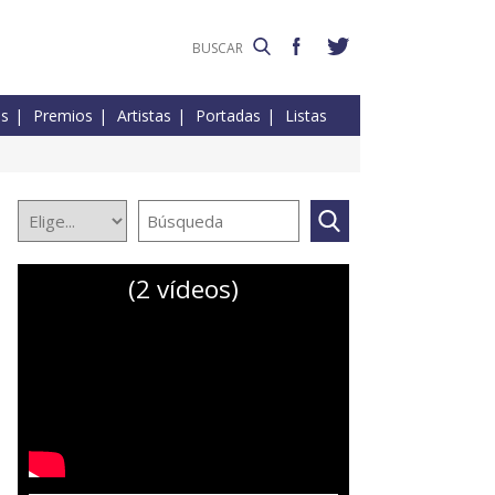
es
Premios
Artistas
Portadas
Listas
(2 vídeos)