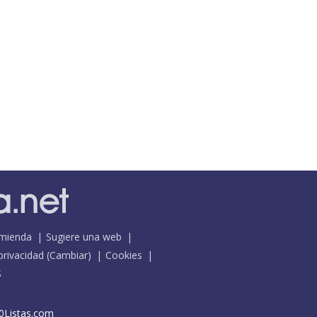
mienda
Sugiere una web
 privacidad
(
Cambiar
)
Cookies
S
0Listas.com