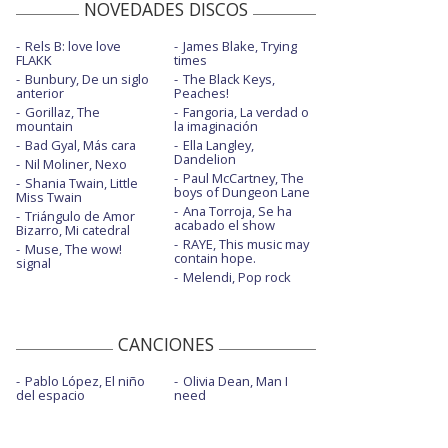
NOVEDADES DISCOS
Rels B: love love
James Blake, Trying
FLAKK
times
Bunbury, De un siglo
The Black Keys,
anterior
Peaches!
Gorillaz, The
Fangoria, La verdad o
mountain
la imaginación
Bad Gyal, Más cara
Ella Langley,
Dandelion
Nil Moliner, Nexo
Paul McCartney, The
Shania Twain, Little
boys of Dungeon Lane
Miss Twain
Ana Torroja, Se ha
Triángulo de Amor
acabado el show
Bizarro, Mi catedral
RAYE, This music may
Muse, The wow!
contain hope.
signal
Melendi, Pop rock
CANCIONES
Pablo López, El niño
Olivia Dean, Man I
del espacio
need