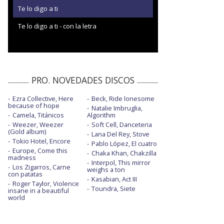
Te lo digo a ti
Te lo digo a ti - con la letra
PRO. NOVEDADES DISCOS
Ezra Collective, Here
Beck, Ride lonesome
because of hope
Natalie Imbruglia,
Camela, Titánicos
Algorithm
Weezer, Weezer
Soft Cell, Danceteria
(Gold album)
Lana Del Rey, Stove
Tokio Hotel, Encore
Pablo López, El cuatro
Europe, Come this
Chaka Khan, Chakzilla
madness
Interpol, This mirror
Los Zigarros, Carne
weighs a ton
con patatas
Kasabian, Act III
Roger Taylor, Violence
Toundra, Siete
insane in a beautiful
world