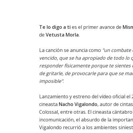
Te lo digo a ti
es el primer avance de
Mism
de
Vetusta Morla
.
La canción se anuncia como
"un combate c
vencido, que se ha apropiado de todo lo q
responder físicamente porque te sientes 
de gritarle, de provocarle para que se ma
imposible"
.
Lanzamiento y estreno del vídeo oficial el
cineasta
Nacho Vigalondo
, autor de cint
Colossal
, entre otras. El cineasta cántabr
incomunicación, el absurdo de la importanc
Vigalondo recurrió a los ambientes siniest