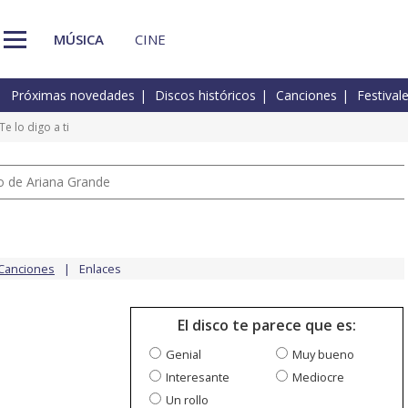
MÚSICA
CINE
Próximas novedades
Discos históricos
Canciones
Festival
Te lo digo a ti
io de Ariana Grande
Canciones
Enlaces
El disco te parece que es:
Genial
Muy bueno
Interesante
Mediocre
Un rollo