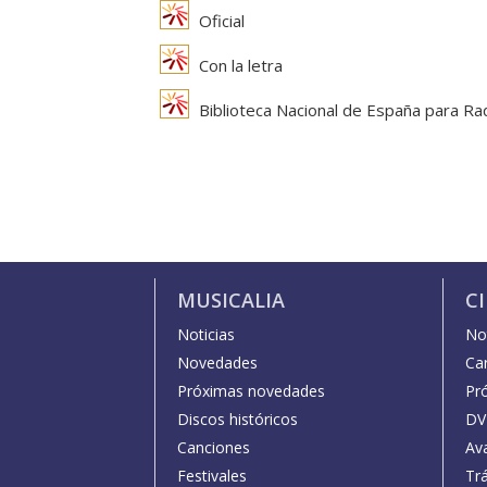
Oficial
Con la letra
Biblioteca Nacional de España para Ra
MUSICALIA
C
Noticias
Not
Novedades
Car
Próximas novedades
Pr
Discos históricos
DV
Canciones
Av
Festivales
Trá