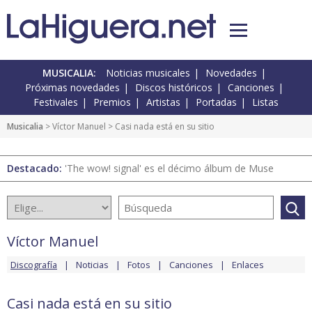
MUSICALIA:
Noticias musicales
Novedades
Próximas novedades
Discos históricos
Canciones
Festivales
Premios
Artistas
Portadas
Listas
Musicalia
>
Víctor Manuel
> Casi nada está en su sitio
Destacado:
'The wow! signal' es el décimo álbum de Muse
Víctor Manuel
Discografía
Noticias
Fotos
Canciones
Enlaces
Casi nada está en su sitio