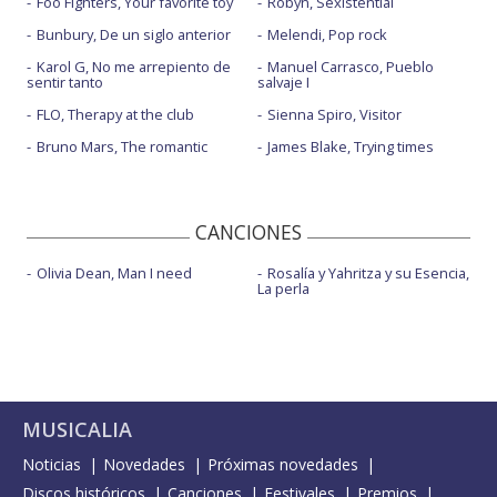
Foo Fighters, Your favorite toy
Robyn, Sexistential
Bunbury, De un siglo anterior
Melendi, Pop rock
Karol G, No me arrepiento de
Manuel Carrasco, Pueblo
sentir tanto
salvaje I
FLO, Therapy at the club
Sienna Spiro, Visitor
Bruno Mars, The romantic
James Blake, Trying times
CANCIONES
Olivia Dean, Man I need
Rosalía y Yahritza y su Esencia,
La perla
MUSICALIA
Noticias
Novedades
Próximas novedades
Discos históricos
Canciones
Festivales
Premios