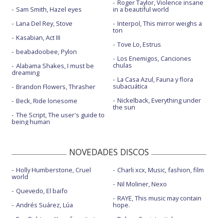
Roger Taylor, Violence insane
Sam Smith, Hazel eyes
in a beautiful world
Lana Del Rey, Stove
Interpol, This mirror weighs a
ton
Kasabian, Act III
Tove Lo, Estrus
beabadoobee, Pylon
Los Enemigos, Canciones
chulas
Alabama Shakes, I must be
dreaming
La Casa Azul, Fauna y flora
subacuática
Brandon Flowers, Thrasher
Nickelback, Everything under
Beck, Ride lonesome
the sun
The Script, The user's guide to
being human
NOVEDADES DISCOS
Holly Humberstone, Cruel
Charli xcx, Music, fashion, film
world
Nil Moliner, Nexo
Quevedo, El baifo
RAYE, This music may contain
Andrés Suárez, Lúa
hope.