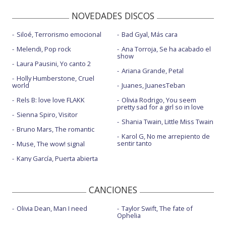
NOVEDADES DISCOS
Siloé, Terrorismo emocional
Bad Gyal, Más cara
Melendi, Pop rock
Ana Torroja, Se ha acabado el
show
Laura Pausini, Yo canto 2
Ariana Grande, Petal
Holly Humberstone, Cruel
world
Juanes, JuanesTeban
Rels B: love love FLAKK
Olivia Rodrigo, You seem
pretty sad for a girl so in love
Sienna Spiro, Visitor
Shania Twain, Little Miss Twain
Bruno Mars, The romantic
Karol G, No me arrepiento de
sentir tanto
Muse, The wow! signal
Kany García, Puerta abierta
CANCIONES
Olivia Dean, Man I need
Taylor Swift, The fate of
Ophelia