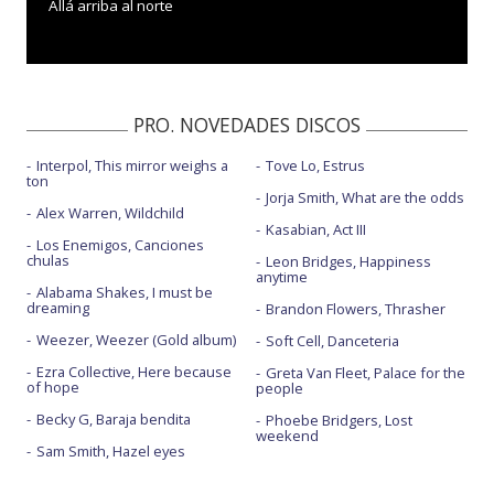
Allá arriba al norte
PRO. NOVEDADES DISCOS
Interpol, This mirror weighs a
Tove Lo, Estrus
ton
Jorja Smith, What are the odds
Alex Warren, Wildchild
Kasabian, Act III
Los Enemigos, Canciones
chulas
Leon Bridges, Happiness
anytime
Alabama Shakes, I must be
dreaming
Brandon Flowers, Thrasher
Weezer, Weezer (Gold album)
Soft Cell, Danceteria
Ezra Collective, Here because
Greta Van Fleet, Palace for the
of hope
people
Becky G, Baraja bendita
Phoebe Bridgers, Lost
weekend
Sam Smith, Hazel eyes