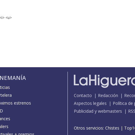
<i> <u>
INEMANÍA
icias
telera
Contacto
Redacción
Reco
óximos estrenos
Aspectos legales
Política de
D
Publicidad y webmasters
RS
ances
ilers
Otros servicios:
Chistes
|
Top1
stivales + premios