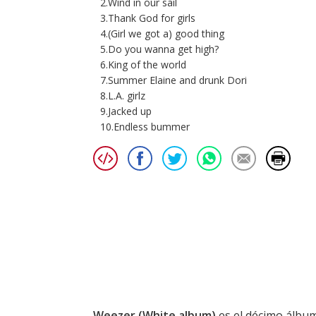
2.Wind in our sail
3.Thank God for girls
4.(Girl we got a) good thing
5.Do you wanna get high?
6.King of the world
7.Summer Elaine and drunk Dori
8.L.A. girlz
9.Jacked up
10.Endless bummer
Weezer (White album)
es el décimo álbu