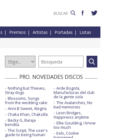
es
Premios
Artistas
Portadas
Listas
PRO. NOVEDADES DISCOS
Nothing but Thieves,
Arde Bogotá,
Stray dogs
Manufacturas del club
de la gente sola
Blossoms, Songs
from the wedding cake
The Avalanches, No
bad memories
Anni B Sweet, Alegría
Leon Bridges,
Chaka Khan, Chakzilla
Happiness anytime
Becky G, Baraja
Ellie Goulding, I know
bendita
too much
The Script, The user's
Eels, Cookie
guide to being human
happened