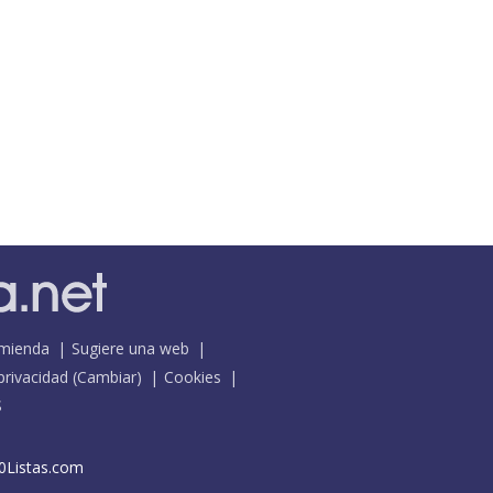
mienda
Sugiere una web
 privacidad
(
Cambiar
)
Cookies
S
0Listas.com