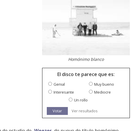
Homónimo blanco
El disco te parece que es:
Genial
Muy bueno
Interesante
Mediocre
Un rollo
Votar
Ver resultados
m de estudio de
Weezer
, de nuevo de título homónimo