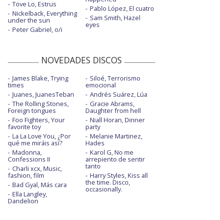
Tove Lo, Estrus
Pablo López, El cuatro
Nickelback, Everything
Sam Smith, Hazel
under the sun
eyes
Peter Gabriel, o/i
NOVEDADES DISCOS
James Blake, Trying
Siloé, Terrorismo
times
emocional
Juanes, JuanesTeban
Andrés Suárez, Lúa
The Rolling Stones,
Gracie Abrams,
Foreign tongues
Daughter from hell
Foo Fighters, Your
Niall Horan, Dinner
favorite toy
party
La La Love You, ¿Por
Melanie Martinez,
qué me miráis así?
Hades
Madonna,
Karol G, No me
Confessions II
arrepiento de sentir
tanto
Charli xcx, Music,
fashion, film
Harry Styles, Kiss all
the time. Disco,
Bad Gyal, Más cara
occasionally.
Ella Langley,
Dandelion