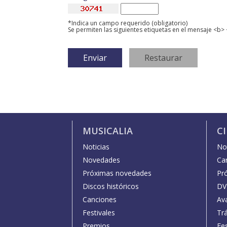
*Indica un campo requerido (obligatorio)
Se permiten las siguientes etiquetas en el mensaje <b> 
MUSICALIA
C
Noticias
Not
Novedades
Car
Próximas novedades
Pr
Discos históricos
DV
Canciones
Av
Festivales
Trá
Premios
Fe