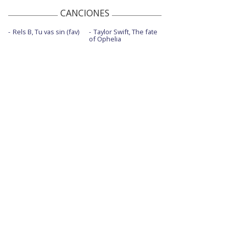
CANCIONES
Rels B, Tu vas sin (fav)
Taylor Swift, The fate
of Ophelia