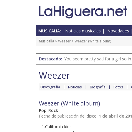
MUSICALIA:
Noticias musicales
Novedades
Musicalia
>
Weezer
> Weezer (White album)
Destacado:
'You seem pretty sad for a girl so in
Weezer
Discografía
Noticias
Biografía
Fotos
Weezer (White album)
Pop-Rock
Fecha de publicación del disco:
1 de abril de 20
1.California kids