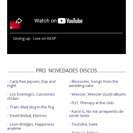
Giving up - Live on KEXP
PRO. NOVEDADES DISCOS
Carly Rae Jepsen, Day and
Blossoms, Songs from the
night
wedding cake
Los Enemigos, Canciones
Weezer, Weezer (Gold album)
chulas
FLO, Therapy at the club
Train, Mad dog in the fog
Karol G, No me arrepiento de
David Bisbal, Eternos
sentir tanto
Leon Bridges, Happiness
Toundra, Siete
anytime
Tove Lo, Estrus