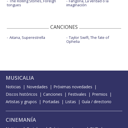
The Rolling Stones, Foreign
Fangoria, La verdad o la
tongues
imaginación
CANCIONES
Aitana, Superestrella
Taylor Swift, The fate of
Ophelia
MUSICALIA
Noticias
Novedades
Próximas novedades
Discos históricos
Canciones
Festivales
Premios
Artistas y grupos
Portadas
Listas
Guía / directorio
CINEMANÍA