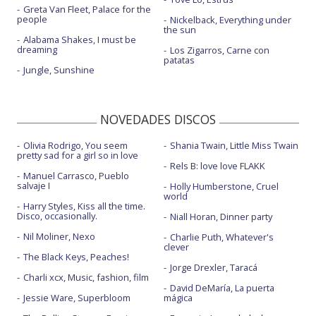
Greta Van Fleet, Palace for the
people
Nickelback, Everything under
the sun
Alabama Shakes, I must be
dreaming
Los Zigarros, Carne con
patatas
Jungle, Sunshine
NOVEDADES DISCOS
Olivia Rodrigo, You seem
Shania Twain, Little Miss Twain
pretty sad for a girl so in love
Rels B: love love FLAKK
Manuel Carrasco, Pueblo
salvaje I
Holly Humberstone, Cruel
world
Harry Styles, Kiss all the time.
Disco, occasionally.
Niall Horan, Dinner party
Nil Moliner, Nexo
Charlie Puth, Whatever's
clever
The Black Keys, Peaches!
Jorge Drexler, Taracá
Charli xcx, Music, fashion, film
David DeMaría, La puerta
Jessie Ware, Superbloom
mágica