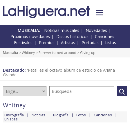
MUSICALIA:
Noticias musicales
Novedades
Próximas novedades
Discos históricos
Canciones
Festivales
Premios
Artistas
Portadas
Listas
Musicalia
>
Whitney
>
Forever turned around
> Giving up
Destacado:
'Petal' es el octavo álbum de estudio de Ariana
Grande
Whitney
Discografía
Noticias
Biografía
Fotos
Canciones
Enlaces