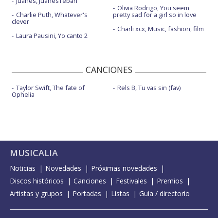
Juanes, JuanesTeban
Olivia Rodrigo, You seem
Charlie Puth, Whatever's
pretty sad for a girl so in love
clever
Charli xcx, Music, fashion, film
Laura Pausini, Yo canto 2
CANCIONES
Taylor Swift, The fate of
Rels B, Tu vas sin (fav)
Ophelia
MUSICALIA
Noticias
Novedades
Próximas novedades
Discos históricos
Canciones
Festivales
Premios
Artistas y grupos
Portadas
Listas
Guía / directorio