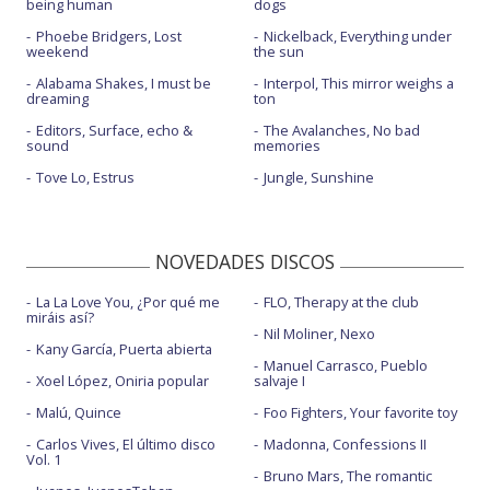
being human
dogs
Phoebe Bridgers, Lost
Nickelback, Everything under
weekend
the sun
Alabama Shakes, I must be
Interpol, This mirror weighs a
dreaming
ton
Editors, Surface, echo &
The Avalanches, No bad
sound
memories
Tove Lo, Estrus
Jungle, Sunshine
NOVEDADES DISCOS
La La Love You, ¿Por qué me
FLO, Therapy at the club
miráis así?
Nil Moliner, Nexo
Kany García, Puerta abierta
Manuel Carrasco, Pueblo
Xoel López, Oniria popular
salvaje I
Malú, Quince
Foo Fighters, Your favorite toy
Carlos Vives, El último disco
Madonna, Confessions II
Vol. 1
Bruno Mars, The romantic