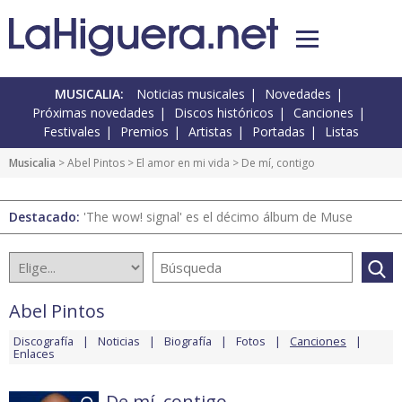
MUSICALIA:
Noticias musicales
Novedades
Próximas novedades
Discos históricos
Canciones
Festivales
Premios
Artistas
Portadas
Listas
Musicalia
>
Abel Pintos
>
El amor en mi vida
> De mí, contigo
Destacado:
'The wow! signal' es el décimo álbum de Muse
Abel Pintos
Discografía
Noticias
Biografía
Fotos
Canciones
Enlaces
De mí, contigo