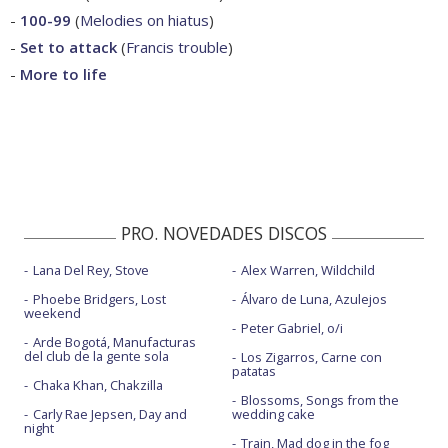
-
100-99
(
Melodies on hiatus
)
-
Set to attack
(
Francis trouble
)
-
More to life
PRO. NOVEDADES DISCOS
Lana Del Rey, Stove
Alex Warren, Wildchild
Phoebe Bridgers, Lost
Álvaro de Luna, Azulejos
weekend
Peter Gabriel, o/i
Arde Bogotá, Manufacturas
del club de la gente sola
Los Zigarros, Carne con
patatas
Chaka Khan, Chakzilla
Blossoms, Songs from the
Carly Rae Jepsen, Day and
wedding cake
night
Train, Mad dog in the fog