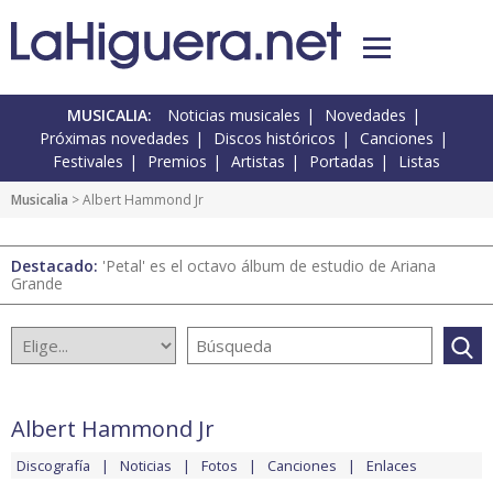
MUSICALIA:
Noticias musicales
Novedades
Próximas novedades
Discos históricos
Canciones
Festivales
Premios
Artistas
Portadas
Listas
Musicalia
> Albert Hammond Jr
Destacado:
'Petal' es el octavo álbum de estudio de Ariana
Grande
Albert Hammond Jr
Discografía
Noticias
Fotos
Canciones
Enlaces