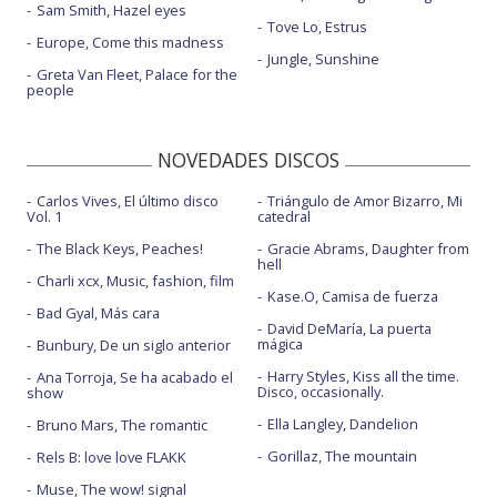
Sam Smith, Hazel eyes
Tove Lo, Estrus
Europe, Come this madness
Jungle, Sunshine
Greta Van Fleet, Palace for the
people
NOVEDADES DISCOS
Carlos Vives, El último disco
Triángulo de Amor Bizarro, Mi
Vol. 1
catedral
The Black Keys, Peaches!
Gracie Abrams, Daughter from
hell
Charli xcx, Music, fashion, film
Kase.O, Camisa de fuerza
Bad Gyal, Más cara
David DeMaría, La puerta
mágica
Bunbury, De un siglo anterior
Harry Styles, Kiss all the time.
Ana Torroja, Se ha acabado el
Disco, occasionally.
show
Ella Langley, Dandelion
Bruno Mars, The romantic
Gorillaz, The mountain
Rels B: love love FLAKK
Muse, The wow! signal