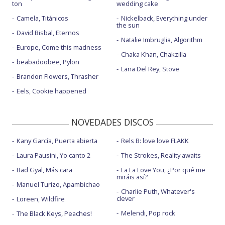
ton
wedding cake
Camela, Titánicos
Nickelback, Everything under
the sun
David Bisbal, Eternos
Natalie Imbruglia, Algorithm
Europe, Come this madness
Chaka Khan, Chakzilla
beabadoobee, Pylon
Lana Del Rey, Stove
Brandon Flowers, Thrasher
Eels, Cookie happened
NOVEDADES DISCOS
Kany García, Puerta abierta
Rels B: love love FLAKK
Laura Pausini, Yo canto 2
The Strokes, Reality awaits
Bad Gyal, Más cara
La La Love You, ¿Por qué me
miráis así?
Manuel Turizo, Apambichao
Charlie Puth, Whatever's
clever
Loreen, Wildfire
Melendi, Pop rock
The Black Keys, Peaches!