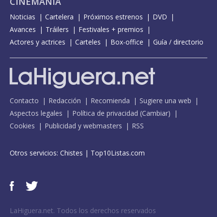
CINEMANÍA
Noticias
Cartelera
Próximos estrenos
DVD
Avances
Tráilers
Festivales + premios
Actores y actrices
Carteles
Box-office
Guía / directorio
Contacto
Redacción
Recomienda
Sugiere una web
Aspectos legales
Política de privacidad
(
Cambiar
)
Cookies
Publicidad y webmasters
RSS
Otros servicios:
Chistes
|
Top10Listas.com
LaHiguera.net. Todos los derechos reservados