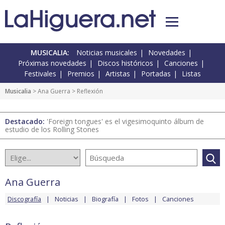
MUSICALIA:
Noticias musicales
Novedades
Próximas novedades
Discos históricos
Canciones
Festivales
Premios
Artistas
Portadas
Listas
Musicalia
>
Ana Guerra
> Reflexión
Destacado:
'Foreign tongues' es el vigesimoquinto álbum de
estudio de los Rolling Stones
Ana Guerra
Discografía
Noticias
Biografía
Fotos
Canciones