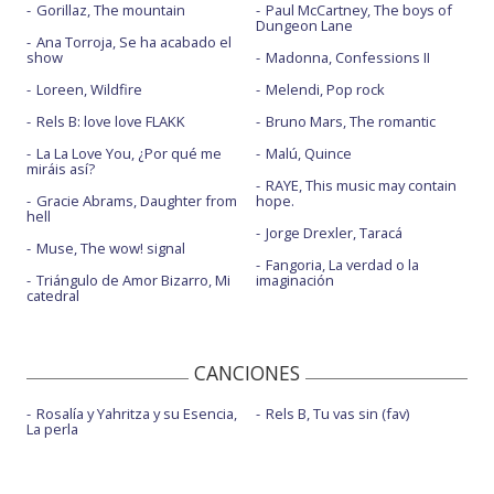
Gorillaz, The mountain
Paul McCartney, The boys of
Dungeon Lane
Ana Torroja, Se ha acabado el
show
Madonna, Confessions II
Loreen, Wildfire
Melendi, Pop rock
Rels B: love love FLAKK
Bruno Mars, The romantic
La La Love You, ¿Por qué me
Malú, Quince
miráis así?
RAYE, This music may contain
Gracie Abrams, Daughter from
hope.
hell
Jorge Drexler, Taracá
Muse, The wow! signal
Fangoria, La verdad o la
Triángulo de Amor Bizarro, Mi
imaginación
catedral
CANCIONES
Rosalía y Yahritza y su Esencia,
Rels B, Tu vas sin (fav)
La perla