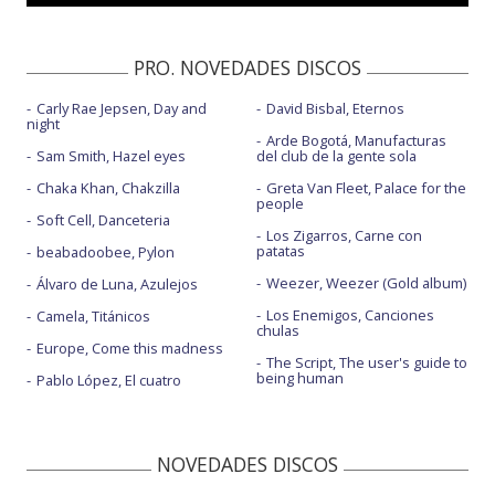
Olvídame - OT 2018 gala Navidad
PRO. NOVEDADES DISCOS
Carly Rae Jepsen, Day and
David Bisbal, Eternos
night
Arde Bogotá, Manufacturas
Sam Smith, Hazel eyes
del club de la gente sola
Chaka Khan, Chakzilla
Greta Van Fleet, Palace for the
people
Soft Cell, Danceteria
Los Zigarros, Carne con
patatas
beabadoobee, Pylon
Weezer, Weezer (Gold album)
Álvaro de Luna, Azulejos
Los Enemigos, Canciones
Camela, Titánicos
chulas
Europe, Come this madness
The Script, The user's guide to
being human
Pablo López, El cuatro
NOVEDADES DISCOS