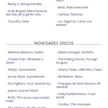
much
Becky G, Baraja bendita
Those nights
Beck, Ride lonesome
Arde Bogotá, Manufacturas
del club de la gente sola
Camela, Titánicos
Toundra, Siete
Los Zigarros, Carne con
patatas
NOVEDADES DISCOS
Melanie Martinez, Hades
Julieta Venegas, Norteña
Charlie Puth, Whatever's
The Rolling Stones, Foreign
clever
tongues
Robyn, Sexistential
Shania Twain, Little Miss Twain
Jessie Ware, Superbloom
Nil Moliner, Nexo
Foo Fighters, Your favorite toy
Triángulo de Amor Bizarro, Mi
catedral
Juanes, JuanesTeban
Holly Humberstone, Cruel
world
RAYE, This music may contain
hope.
Gorillaz, The mountain
The Strokes, Reality awaits