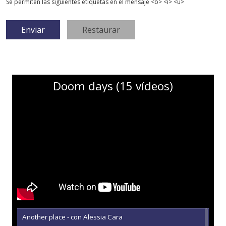
Se permiten las siguientes etiquetas en el mensaje <b> <i> <u>
Doom days (15 vídeos)
Another place - con Alessia Cara