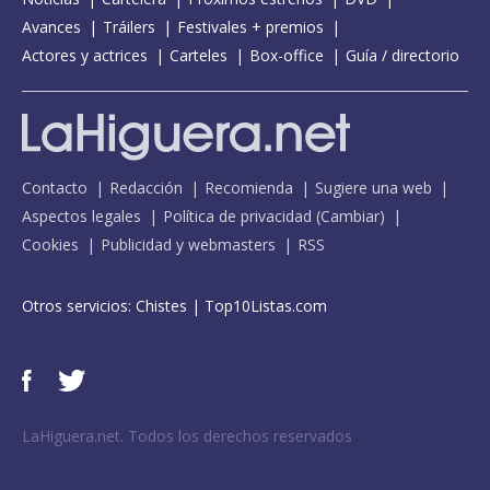
Avances
Tráilers
Festivales + premios
Actores y actrices
Carteles
Box-office
Guía / directorio
Contacto
Redacción
Recomienda
Sugiere una web
Aspectos legales
Política de privacidad
(
Cambiar
)
Cookies
Publicidad y webmasters
RSS
Otros servicios:
Chistes
|
Top10Listas.com
LaHiguera.net. Todos los derechos reservados