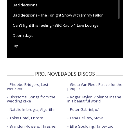
Bad decisions
Bad decisions - The Tonight Show with Jimmy Fallon
Can't fight this feeling - BBC Radio 1 Live Lounge
Doom days
Joy
Joy - Good Morning America
Joy - vertical
PRO. NOVEDADES DISCOS
Joy - vertical fan
Phoebe Bridgers, Lost
Greta Van Fleet, Palace for the
Joy - Visualiser
weekend
people
Million pieces - The Chamber Orchestra Of London
Blossoms, Songs from the
Roger Taylor, Violence insane
wedding cake
in a beautiful world
Quarter past midnight
Natalie Imbruglia, Algorithm
Peter Gabriel, o/i
Quarter past midnight - Good Morning America
Tokio Hotel, Encore
Lana Del Rey, Stove
Brandon Flowers, Thrasher
Ellie Goulding, I know too
Quarter past midnight - Live Royal Albert Hall