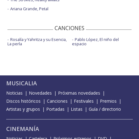
Ariana Grande, Petal
CANCIONES
Rosalía y Yahritza y su Esencia,
Pablo López, El niño del
La perla
espacio
MUSICALIA
Noticias
Novedades
Próximas novedades
Discos históricos
Canciones
Festivales
Premios
Artistas y grupos
Portadas
Listas
Guía / directorio
CINEMANÍA
Noticias
Cartelera
Próximos estrenos
DVD