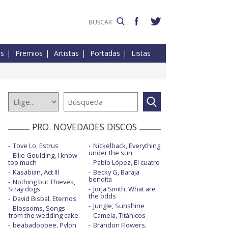
es
Premios
Artistas
Portadas
Listas
PRO. NOVEDADES DISCOS
Tove Lo, Estrus
Nickelback, Everything
under the sun
Ellie Goulding, I know
too much
Pablo López, El cuatro
Kasabian, Act III
Becky G, Baraja
bendita
Nothing but Thieves,
Stray dogs
Jorja Smith, What are
the odds
David Bisbal, Eternos
Jungle, Sunshine
Blossoms, Songs
from the wedding cake
Camela, Titánicos
beabadoobee, Pylon
Brandon Flowers,