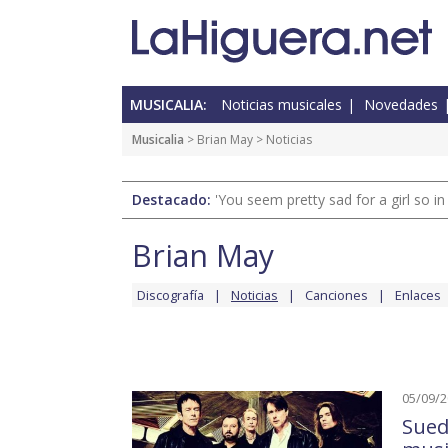
MUSICALIA:
Noticias musicales
Novedades
Musicalia
>
Brian May
> Noticias
Destacado:
'You seem pretty sad for a girl so in
Brian May
Discografía
Noticias
Canciones
Enlaces
05/09/
Sued