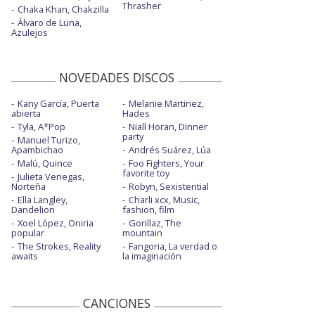
Thrasher
Chaka Khan, Chakzilla
Álvaro de Luna,
Azulejos
NOVEDADES DISCOS
Kany García, Puerta
Melanie Martinez,
abierta
Hades
Tyla, A*Pop
Niall Horan, Dinner
party
Manuel Turizo,
Apambichao
Andrés Suárez, Lúa
Malú, Quince
Foo Fighters, Your
favorite toy
Julieta Venegas,
Norteña
Robyn, Sexistential
Ella Langley,
Charli xcx, Music,
Dandelion
fashion, film
Xoel López, Oniria
Gorillaz, The
popular
mountain
The Strokes, Reality
Fangoria, La verdad o
awaits
la imaginación
CANCIONES