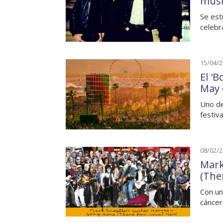
musi
Se est
celebr
15/04/
El '
May 
Uno de
festiv
08/02/
Mark
(The
Con un
cáncer