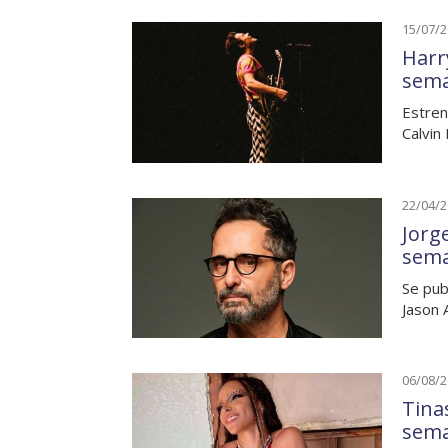
15/07/
Harry
sem
Estren
Calvin
22/04/
Jorg
sem
Se pub
Jason 
06/08/
Tina
sem