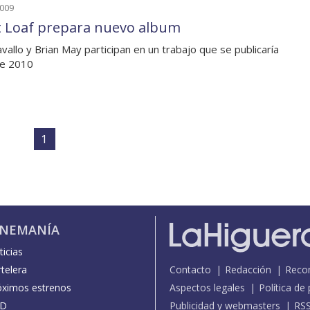
2009
 Loaf prepara nuevo album
vallo y Brian May participan en un trabajo que se publicaría
te 2010
1
INEMANÍA
icias
telera
Contacto
Redacción
Reco
óximos estrenos
Aspectos legales
Política de
D
Publicidad y webmasters
RS