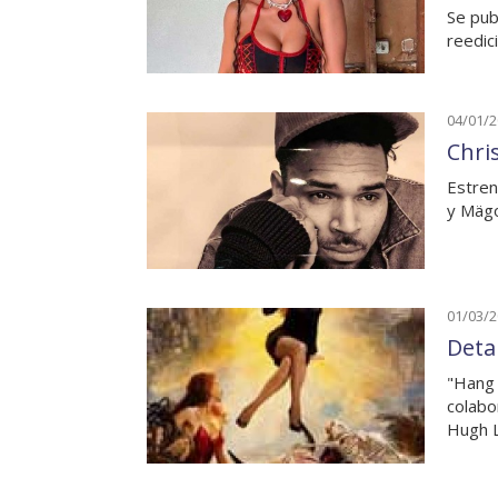
Se pub
reedic
04/01/
Chri
Estren
y Mägo
01/03/
Deta
"Hang 
colabo
Hugh L