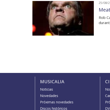
25/08/
Meat
Rob Ca
duran
MUSICALIA
C
Noticias
Not
Novedades
Car
Próximas novedades
Pr
Discos históricos
DV