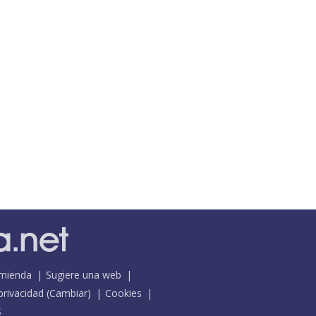
mienda
Sugiere una web
 privacidad
(
Cambiar
)
Cookies
S