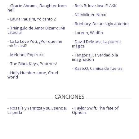
Gracie Abrams, Daughter from
Rels B: love love FLAKK
hell
Nil Moliner, Nexo
Laura Pausini, Yo canto 2
Bunbury, De un siglo anterior
Triángulo de Amor Bizarro, Mi
catedral
Loreen, Wildfire
La La Love You, ¿Por qué me
David DeMaría, La puerta
miráis así?
mágica
Melendi, Pop rock
Fangoria, La verdad o la
imaginación
The Black Keys, Peaches!
Kase.O, Camisa de fuerza
Holly Humberstone, Cruel
world
CANCIONES
Rosalía y Yahritza y su Esencia,
Taylor Swift, The fate of
La perla
Ophelia