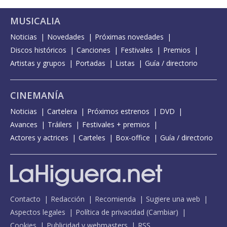
MUSICALIA
Noticias
Novedades
Próximas novedades
Discos históricos
Canciones
Festivales
Premios
Artistas y grupos
Portadas
Listas
Guía / directorio
CINEMANÍA
Noticias
Cartelera
Próximos estrenos
DVD
Avances
Tráilers
Festivales + premios
Actores y actrices
Carteles
Box-office
Guía / directorio
Contacto
Redacción
Recomienda
Sugiere una web
Aspectos legales
Política de privacidad
(
Cambiar
)
Cookies
Publicidad y webmasters
RSS