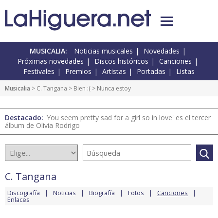
MUSICALIA:
Noticias musicales
Novedades
Próximas novedades
Discos históricos
Canciones
Festivales
Premios
Artistas
Portadas
Listas
Musicalia
>
C. Tangana
>
Bien :(
> Nunca estoy
Destacado:
'You seem pretty sad for a girl so in love' es el tercer
álbum de Olivia Rodrigo
C. Tangana
Discografía
Noticias
Biografía
Fotos
Canciones
Enlaces