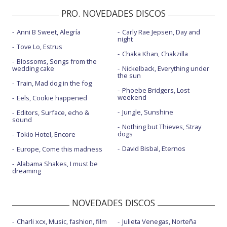
PRO. NOVEDADES DISCOS
Anni B Sweet, Alegría
Carly Rae Jepsen, Day and
night
Tove Lo, Estrus
Chaka Khan, Chakzilla
Blossoms, Songs from the
wedding cake
Nickelback, Everything under
the sun
Train, Mad dog in the fog
Phoebe Bridgers, Lost
weekend
Eels, Cookie happened
Jungle, Sunshine
Editors, Surface, echo &
sound
Nothing but Thieves, Stray
dogs
Tokio Hotel, Encore
David Bisbal, Eternos
Europe, Come this madness
Alabama Shakes, I must be
dreaming
NOVEDADES DISCOS
Charli xcx, Music, fashion, film
Julieta Venegas, Norteña