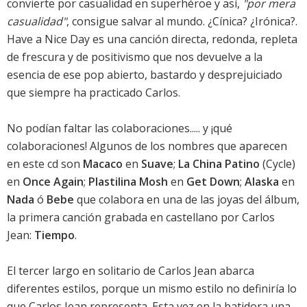
convierte por casualidad en superhéroe y así,
"por mera
casualidad"
, consigue salvar al mundo. ¿Cínica? ¿Irónica?.
Have a Nice Day es una canción directa, redonda, repleta
de frescura y de positivismo que nos devuelve a la
esencia de ese pop abierto, bastardo y desprejuiciado
que siempre ha practicado Carlos.
No podían faltar las colaboraciones..... y ¡qué
colaboraciones! Algunos de los nombres que aparecen
en este cd son
Macaco
en
Suave
;
La China Patino
(Cycle)
en
Once Again
;
Plastilina Mosh
en
Get Down
;
Alaska
en
Nada
ó
Bebe
que colabora en una de las joyas del álbum,
la primera canción grabada en castellano por Carlos
Jean:
Tiempo
.
El tercer largo en solitario de Carlos Jean abarca
diferentes estilos, porque un mismo estilo no definiría lo
que Carlos Jean representa. Esta vez en la batidora una