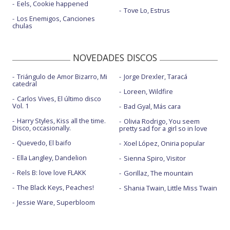
Eels, Cookie happened
Tove Lo, Estrus
Los Enemigos, Canciones
chulas
NOVEDADES DISCOS
Triángulo de Amor Bizarro, Mi
Jorge Drexler, Taracá
catedral
Loreen, Wildfire
Carlos Vives, El último disco
Vol. 1
Bad Gyal, Más cara
Harry Styles, Kiss all the time.
Olivia Rodrigo, You seem
Disco, occasionally.
pretty sad for a girl so in love
Quevedo, El baifo
Xoel López, Oniria popular
Ella Langley, Dandelion
Sienna Spiro, Visitor
Rels B: love love FLAKK
Gorillaz, The mountain
The Black Keys, Peaches!
Shania Twain, Little Miss Twain
Jessie Ware, Superbloom