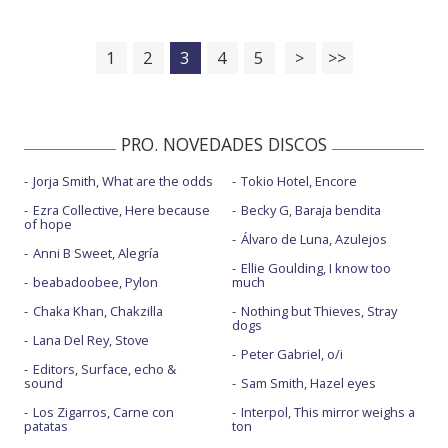
1
2
3
4
5
>
>>
PRO. NOVEDADES DISCOS
Jorja Smith, What are the odds
Tokio Hotel, Encore
Ezra Collective, Here because
Becky G, Baraja bendita
of hope
Álvaro de Luna, Azulejos
Anni B Sweet, Alegría
Ellie Goulding, I know too
beabadoobee, Pylon
much
Chaka Khan, Chakzilla
Nothing but Thieves, Stray
dogs
Lana Del Rey, Stove
Peter Gabriel, o/i
Editors, Surface, echo &
sound
Sam Smith, Hazel eyes
Los Zigarros, Carne con
Interpol, This mirror weighs a
patatas
ton