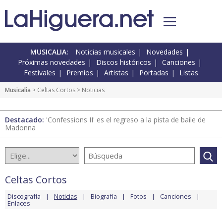
MUSICALIA:
Noticias musicales
Novedades
Próximas novedades
Discos históricos
Canciones
Festivales
Premios
Artistas
Portadas
Listas
Musicalia
>
Celtas Cortos
> Noticias
Destacado:
'Confessions II' es el regreso a la pista de baile de
Madonna
Celtas Cortos
Discografía
Noticias
Biografía
Fotos
Canciones
Enlaces