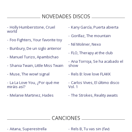
NOVEDADES DISCOS
Holly Humberstone, Cruel
Kany García, Puerta abierta
world
Gorillaz, The mountain
Foo Fighters, Your favorite toy
Nil Moliner, Nexo
Bunbury, De un siglo anterior
FLO, Therapy at the club
Manuel Turizo, Apambichao
Ana Torroja, Se ha acabado el
Shania Twain, Little Miss Twain
show
Muse, The wow! signal
Rels B: love love FLAKK
La La Love You, ¿Por qué me
Carlos Vives, El último disco
miráis así?
Vol. 1
Melanie Martinez, Hades
The Strokes, Reality awaits
CANCIONES
Aitana, Superestrella
Rels B, Tu vas sin (fav)