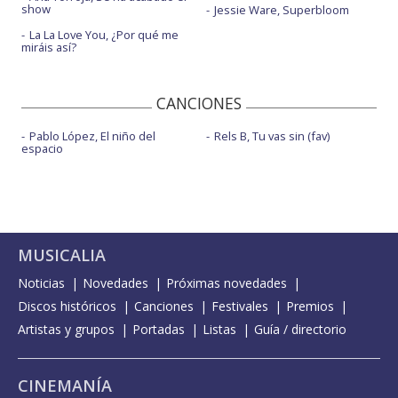
show
Jessie Ware, Superbloom
La La Love You, ¿Por qué me
miráis así?
CANCIONES
Pablo López, El niño del
Rels B, Tu vas sin (fav)
espacio
MUSICALIA
Noticias
Novedades
Próximas novedades
Discos históricos
Canciones
Festivales
Premios
Artistas y grupos
Portadas
Listas
Guía / directorio
CINEMANÍA