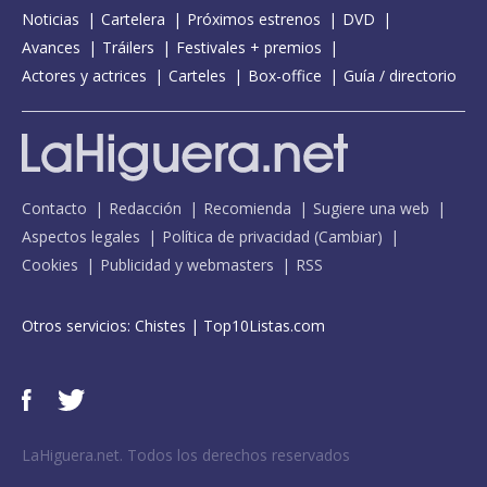
Noticias
Cartelera
Próximos estrenos
DVD
Avances
Tráilers
Festivales + premios
Actores y actrices
Carteles
Box-office
Guía / directorio
Contacto
Redacción
Recomienda
Sugiere una web
Aspectos legales
Política de privacidad
(
Cambiar
)
Cookies
Publicidad y webmasters
RSS
Otros servicios:
Chistes
|
Top10Listas.com
LaHiguera.net. Todos los derechos reservados