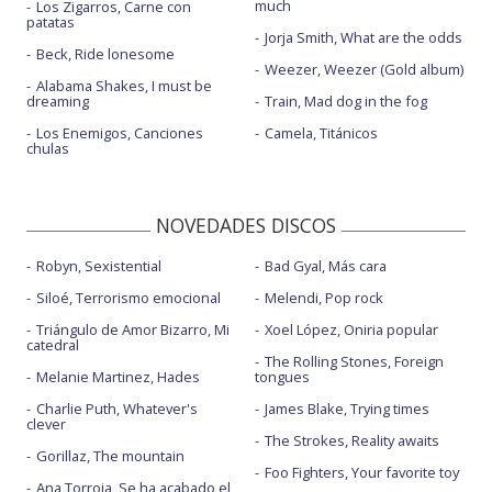
much
Los Zigarros, Carne con
patatas
Jorja Smith, What are the odds
Beck, Ride lonesome
Weezer, Weezer (Gold album)
Alabama Shakes, I must be
dreaming
Train, Mad dog in the fog
Los Enemigos, Canciones
Camela, Titánicos
chulas
NOVEDADES DISCOS
Robyn, Sexistential
Bad Gyal, Más cara
Siloé, Terrorismo emocional
Melendi, Pop rock
Triángulo de Amor Bizarro, Mi
Xoel López, Oniria popular
catedral
The Rolling Stones, Foreign
Melanie Martinez, Hades
tongues
Charlie Puth, Whatever's
James Blake, Trying times
clever
The Strokes, Reality awaits
Gorillaz, The mountain
Foo Fighters, Your favorite toy
Ana Torroja, Se ha acabado el