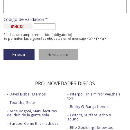
Código de validación *:
*Indica un campo requerido (obligatorio)
Se permiten las siguientes etiquetas en el mensaje <b> <i> <u>
PRO. NOVEDADES DISCOS
David Bisbal, Eternos
Interpol, This mirror weighs a
ton
Toundra, Siete
Becky G, Baraja bendita
Arde Bogotá, Manufacturas
del club de la gente sola
Editors, Surface, echo &
sound
Europe, Come this madness
Ellie Goulding, I know too