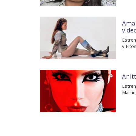
Amai
vide
Estren
y Elto
Anit
Estren
Martin