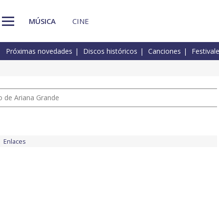
MÚSICA
CINE
Próximas novedades
Discos históricos
Canciones
Festival
io de Ariana Grande
Enlaces