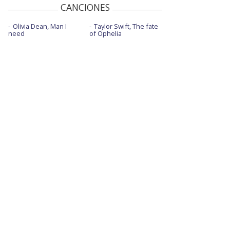
CANCIONES
Olivia Dean, Man I
Taylor Swift, The fate
need
of Ophelia