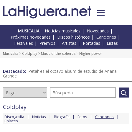
MUSICALIA:
Noticias musicales
Novedades
Próximas novedades
Discos históricos
Canciones
Festivales
Premios
Artistas
Portadas
Listas
Musicalia
>
Coldplay
>
Music of the spheres
> Higher power
Destacado:
'Petal' es el octavo álbum de estudio de Ariana
Grande
Coldplay
Discografía
Noticias
Biografía
Fotos
Canciones
Enlaces