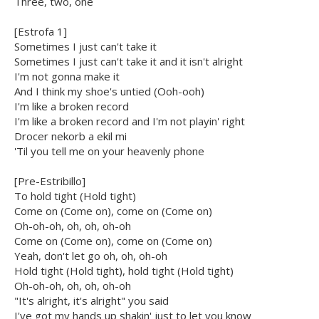
Three, two, one
[Estrofa 1]
Sometimes I just can't take it
Sometimes I just can't take it and it isn't alright
I'm not gonna make it
And I think my shoe's untied (Ooh-ooh)
I'm like a broken record
I'm like a broken record and I'm not playin' right
Drocer nekorb a ekil mi
'Til you tell me on your heavenly phone
[Pre-Estribillo]
To hold tight (Hold tight)
Come on (Come on), come on (Come on)
Oh-oh-oh, oh, oh, oh-oh
Come on (Come on), come on (Come on)
Yeah, don't let go oh, oh, oh-oh
Hold tight (Hold tight), hold tight (Hold tight)
Oh-oh-oh, oh, oh, oh-oh
"It's alright, it's alright" you said
I've got my hands up shakin' just to let you know