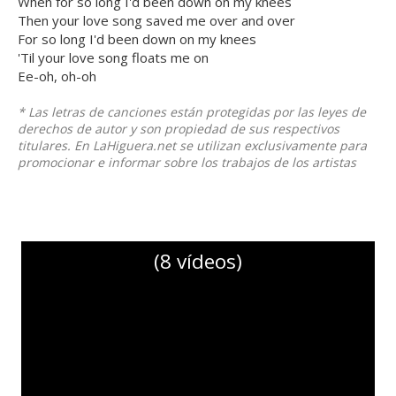
When for so long I'd been down on my knees
Then your love song saved me over and over
For so long I'd been down on my knees
'Til your love song floats me on
Ee-oh, oh-oh
* Las letras de canciones están protegidas por las leyes de
derechos de autor y son propiedad de sus respectivos
titulares. En LaHiguera.net se utilizan exclusivamente para
promocionar e informar sobre los trabajos de los artistas
(8 vídeos)