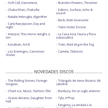
Soft Cell, Danceteria
Brandon Flowers, Thrasher
Chaka Khan, Chakzilla
Editors, Surface, echo &
sound
Natalie Imbruglia, Algorithm
Beck, Ride lonesome
Carly Rae Jepsen, Day and
night
Tokio Hotel, Encore
Interpol, This mirror weighs a
La Casa Azul, Fauna y flora
ton
subacuática
Kasabian, Act III
Train, Mad dog in the fog
Los Enemigos, Canciones
Camela, Titánicos
chulas
NOVEDADES DISCOS
The Rolling Stones, Foreign
Triángulo de Amor Bizarro, Mi
tongues
catedral
Charli xcx, Music, fashion, film
Bunbury, De un siglo anterior
Gracie Abrams, Daughter from
Tyla, A*Pop
hell
Fangoria, La verdad o la