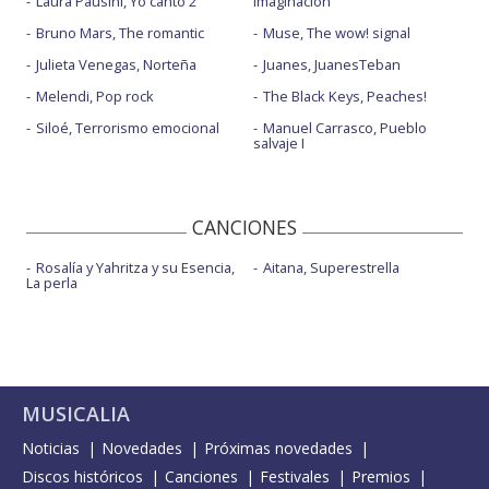
Laura Pausini, Yo canto 2
imaginación
Bruno Mars, The romantic
Muse, The wow! signal
Julieta Venegas, Norteña
Juanes, JuanesTeban
Melendi, Pop rock
The Black Keys, Peaches!
Siloé, Terrorismo emocional
Manuel Carrasco, Pueblo
salvaje I
CANCIONES
Rosalía y Yahritza y su Esencia,
Aitana, Superestrella
La perla
MUSICALIA
Noticias
Novedades
Próximas novedades
Discos históricos
Canciones
Festivales
Premios