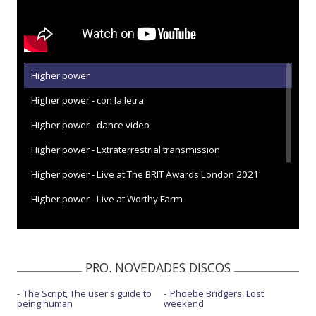
Higher power
Higher power - con la letra
Higher power - dance video
Higher power - Extraterrestrial transmission
Higher power - Live at The BRIT Awards London 2021
Higher power - Live at Worthy Farm
Higher power - Radio 1's Big Weekend 2021
Higher power - Tonight Show starring Jimmy Fallon
PRO. NOVEDADES DISCOS
The Script, The user's guide to
Phoebe Bridgers, Lost
being human
weekend