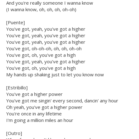
And you're really someone I wanna know
(I wanna know, oh, oh, oh, oh-oh)
[Puente]
You've got, yeah, you've got a higher
You've got, yeah, you've got a higher
You've got, yeah, you've got a higher
You've got, oh-oh-oh, oh, oh, oh-oh
You've got, oh, you've got a high
You've got, yeah, you've got a higher
You've got, oh, you've got a high
My hands up shaking just to let you know now
[Estribillo]
You've got a higher power
You've got me singin' every second, dancin' any hour
Oh yeah, you've got a higher power
You're once in any lifetime
I'm going a million miles an hour
[Outro]