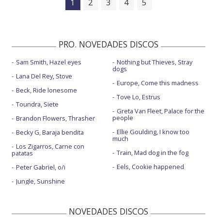
1
2
3
4
5
PRO. NOVEDADES DISCOS
Sam Smith, Hazel eyes
Nothing but Thieves, Stray
dogs
Lana Del Rey, Stove
Europe, Come this madness
Beck, Ride lonesome
Tove Lo, Estrus
Toundra, Siete
Greta Van Fleet, Palace for the
people
Brandon Flowers, Thrasher
Ellie Goulding, I know too
Becky G, Baraja bendita
much
Los Zigarros, Carne con
Train, Mad dog in the fog
patatas
Eels, Cookie happened
Peter Gabriel, o/i
Jungle, Sunshine
NOVEDADES DISCOS