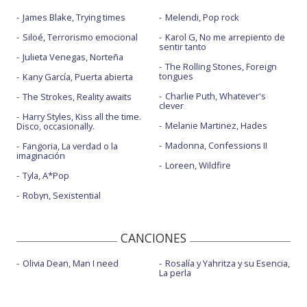
James Blake, Trying times
Melendi, Pop rock
Siloé, Terrorismo emocional
Karol G, No me arrepiento de
sentir tanto
Julieta Venegas, Norteña
The Rolling Stones, Foreign
tongues
Kany García, Puerta abierta
Charlie Puth, Whatever's
The Strokes, Reality awaits
clever
Harry Styles, Kiss all the time.
Melanie Martinez, Hades
Disco, occasionally.
Madonna, Confessions II
Fangoria, La verdad o la
imaginación
Loreen, Wildfire
Tyla, A*Pop
Robyn, Sexistential
CANCIONES
Olivia Dean, Man I need
Rosalía y Yahritza y su Esencia,
La perla