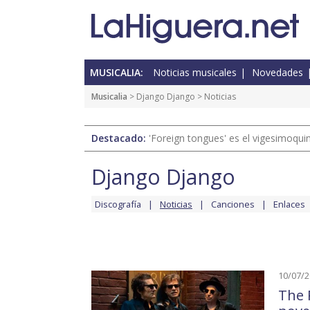
MUSICALIA:
Noticias musicales
Novedades
Musicalia
>
Django Django
> Noticias
Destacado:
'Foreign tongues' es el vigesimoqui
Django Django
Discografía
Noticias
Canciones
Enlaces
10/07/
The R