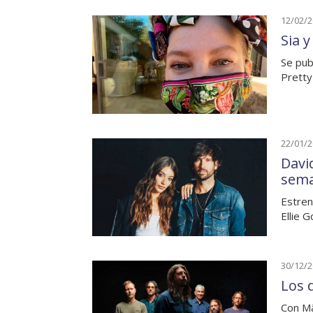
12/02/
Sia 
Se pub
Pretty
22/01/
Davi
sem
Estreno
Ellie 
30/12/
Los 
Con Mä