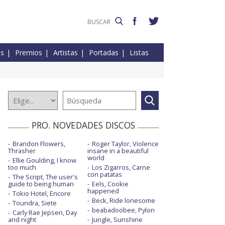
es
Premios
Artistas
Portadas
Listas
PRO. NOVEDADES DISCOS
Brandon Flowers,
Roger Taylor, Violence
Thrasher
insane in a beautiful
world
Ellie Goulding, I know
too much
Los Zigarros, Carne
con patatas
The Script, The user's
guide to being human
Eels, Cookie
happened
Tokio Hotel, Encore
Beck, Ride lonesome
Toundra, Siete
beabadoobee, Pylon
Carly Rae Jepsen, Day
and night
Jungle, Sunshine