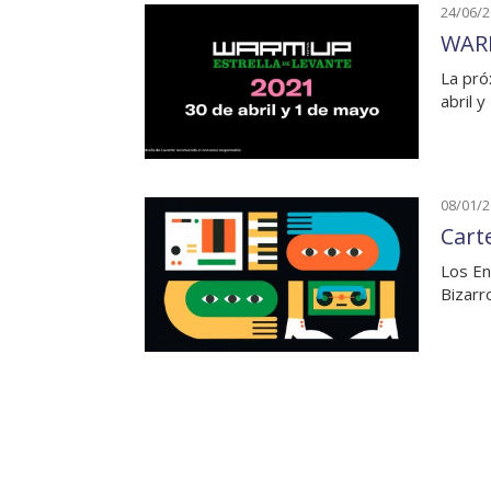
24/06/
WARM
La pró
abril 
08/01/
Cart
Los En
Bizarr