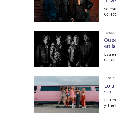
nove
Se est
Collect
16/06/
Quee
en l
Estren
Cat en
14/05/
Lola 
sem
Estren
y The 