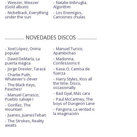
Weezer, Weezer
Natalie Imbruglia,
(Gold album)
Algorithm
Nickelback, Everything
Los Enemigos,
under the sun
Canciones chulas
NOVEDADES DISCOS
Xoel López, Oniria
Manuel Turizo,
popular
Apambichao
David DeMaría, La
Madonna,
puerta mágica
Confessions II
Jorge Drexler, Taracá
Kase.O, Camisa de
fuerza
Charlie Puth,
Whatever's clever
Harry Styles, Kiss all
the time. Disco,
The Black Keys,
occasionally.
Peaches!
Bad Gyal, Más cara
Manuel Carrasco,
Pueblo salvaje I
Paul McCartney, The
boys of Dungeon Lane
Gorillaz, The
mountain
Fangoria, La verdad o
la imaginación
Juanes, JuanesTeban
The Strokes, Reality
awaits