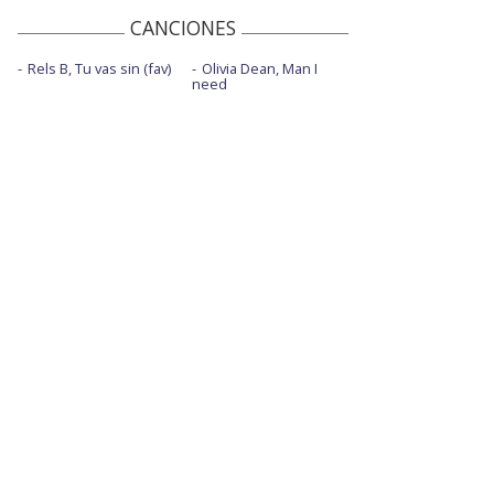
CANCIONES
Rels B, Tu vas sin (fav)
Olivia Dean, Man I
need